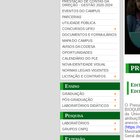
PRESTAÇÃO DE CONTAS DA
DIREÇÃO - GESTÃO 2020-2024
EVENTOS DO CAMPUS
PARCERIAS
UTILIDADE PÚBLICA
CONCURSOS UFRJ
DOCUMENTOS E FORMULÁRIOS
MAPA DO CAMPUS
UFRJ 100 anos
Gui
AVISOS DA CODESA
OPORTUNIDADES
CALENDÁRIO DO PLE
NOVA IDENTIDADE VISUAL
PR
NORMAS LEGAIS VIGENTES
LICITAÇÃO E CONTRATOS
Edi
Ensino
Edi
GRADUAÇÃO
PÓS-GRADUAÇÃO
O Pres
LABORATÓRIOS DIDÁTICOS
BIOQUÍM
da Univ
Pesquisa
atribuiç
anexos 
LABORATÓRIOS
(
https:/
GRUPOS CNPQ
Mestrado
Geral de
Extensão