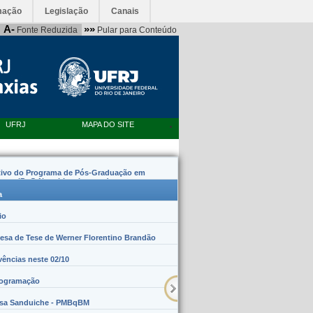
mação
Legislação
Canais
A-
»»
Fonte Reduzida
Pular para Conteúdo
UFRJ
MAPA DO SITE
tivo do Programa de Pós-Graduação em
emas (PpG Nanobiossistemas)
a
io
sa de Tese de Werner Florentino Brandão
vências neste 02/10
rogramação
lsa Sanduiche - PMBqBM