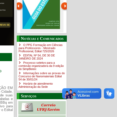
Guia do estudante
O Campus em Números
Notícias e Comunicados
4sNpOf3w
O PPG Formação em Ciências
para Professores - Mestrado
Profissional, Edital ​725/202​6
EDITAL Nº 54, DE 30 DE
JANEIRO DE 2024
Processo seletivo para a
comissão organizadora da 9 edição
do SimpBiotec
o
Informações sobre as provas do
Concurso de Nanomateriais Edital
54 de 30/01/24
Horário de atendimento
Administração da Sede
AÇÃO EM
 Cidade,
 de suas
Serviços
tabelas e
 SBBq em
ivo para
 o Edital