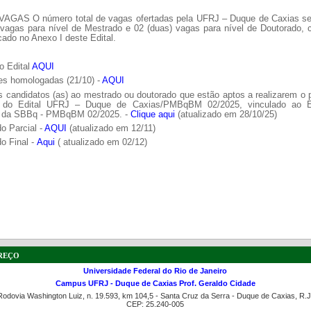
VAGAS O número total de vagas ofertadas pela UFRJ – Duque de Caxias se
 vagas para nível de Mestrado e 02 (duas) vagas para nível de Doutorado,
cado no Anexo I deste Edital.
o Edital
AQUI
es homologadas (21/10) -
AQUI
s candidatos (as) ao mestrado ou doutorado que estão aptos a realizarem o
o do Edital UFRJ – Duque de Caxias/PMBqBM 02/2025, vinculado ao E
 da SBBq - PMBqBM 02/2025. -
Clique aqui
(atualizado em 28/10/25)
o Parcial -
AQUI
(atualizado em 12/11)
o Final -
Aqui
( atualizado em 02/12)
reço
Universidade Federal do Rio de Janeiro
Campus UFRJ - Duque de Caxias Prof. Geraldo Cidade
Rodovia Washington Luiz, n. 19.593, km 104,5 - Santa Cruz da Serra - Duque de Caxias, R.J
CEP: 25.240-005