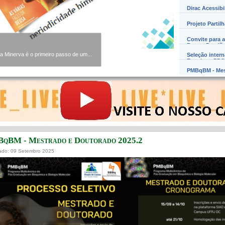
Dirac Acessibi
Projeto Partil
Convite para a
Barros Damião
Minerva é o primeiro passo de um...
Seleção inter
Exterior – PD
PMBqBM - Mes
qBM - Mestrado e Doutorado 2025.2
ado: 09 Setembro 2025