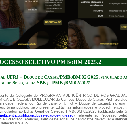
a de boas práticas
PR-7 Canal Youtube
https://www.youtube.com/channel/UC46BbEKCwNCdJvi
OCESSO SELETIVO PMBqBM 2025.2
tal UFRJ – Duque de Caxias/PMBqBM 02/2025, vinculado a
tal de Seleção da SBBq - PMBqBM 02/2025
idente do Colegiado do PROGRAMA MULTICÊNTRICO DE PÓS-GRADU
ICA E BIOLOGIA MOLECULAR do Campus Duque de Caxias Prof. Geraldo
ersidade Federal do Rio de Janeiro (UFRJ – Duque de Caxias), no uso
ões, torna público, pelo presente Edital, as informações e procedimentos, 
vinculados ao Edital Geral de Seleção PMBqBM 02/2025 (publicado pela
/multicentrico.sbbq.org.br/selecao-de-ingresso
), referente ao Processo Selet
 e Doutorado. Atenção, além deste edital, os candidatos devem ler e atender
 seleção 02/2025.