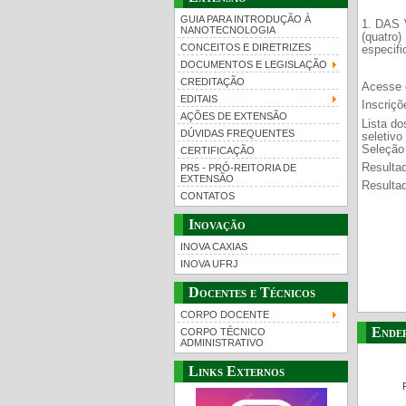
GUIA PARA INTRODUÇÃO À
1. DAS 
NANOTECNOLOGIA
(quatro)
CONCEITOS E DIRETRIZES
especifi
DOCUMENTOS E LEGISLAÇÃO
CREDITAÇÃO
Acesse 
EDITAIS
Inscriçõ
AÇÕES DE EXTENSÃO
Lista do
DÚVIDAS FREQUENTES
seletiv
Seleção
CERTIFICAÇÃO
Resultad
PR5 - PRÓ-REITORIA DE
EXTENSÃO
Resultad
CONTATOS
Inovação
INOVA CAXIAS
INOVA UFRJ
Docentes e Técnicos
CORPO DOCENTE
Ende
CORPO TÉCNICO
ADMINISTRATIVO
Links Externos