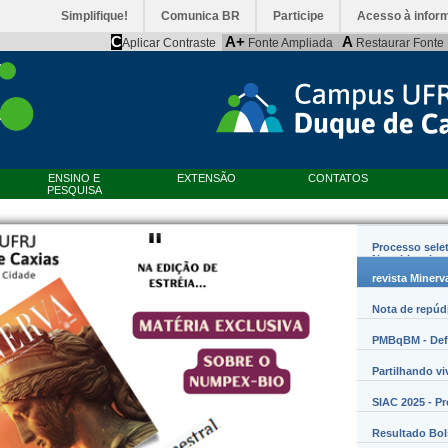
Simplifique!
Comunica BR
Participe
Acesso à infor
C
A+
A
Aplicar Contraste
Fonte Ampliada
Restaurar Fonte
ENSINO E
EXTENSÃO
CONTATOS
PESQUISA
Processo sele
Nanobiossist
revista Minerv
Nota de repúd
PMBqBM - Defe
Partilhando vi
SIAC 2025 - P
Resultado Bo