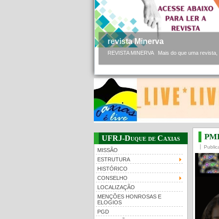
revista Minerva
REVISTA MINERVA Mais do que uma revista, a 
PMB
UFRJ-Duque de Caxias
Public
MISSÃO
ESTRUTURA
HISTÓRICO
CONSELHO
LOCALIZAÇÃO
MENÇÕES HONROSAS E
ELOGIOS
PGD