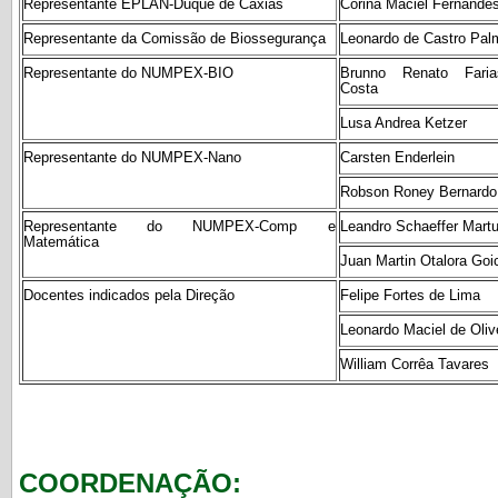
Representante EPLAN-Duque de Caxias
Corina Maciel Fernande
Representante da Comissão de Biossegurança
Leonardo de Castro Palm
Representante do NUMPEX-BIO
Brunno Renato Fari
Costa
Lusa Andrea Ketzer
Representante do NUMPEX-Nano
Carsten Enderlein
Robson Roney Bernardo
Representante do NUMPEX-Comp e
Leandro Schaeffer Martur
Matemática
Juan Martin Otalora Go
Docentes indicados pela Direção
Felipe Fortes de Lima
Leonardo Maciel de Olive
William Corrêa Tavares
COORDENAÇÃO: