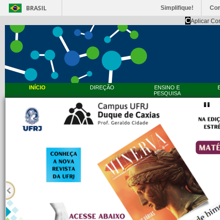
BRASIL
Simplifique!
Co
C
Aplicar Co
INÍCIO
DIREÇÃO
ENSINO E
PESQUISA