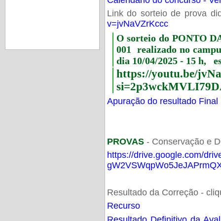
Link do sorteio de prova di
v=jvNaVZrKccc
O sorteio do PONTO 
001 realizado no camp
dia 10/04/2025 - 15 h, e
https://youtu.be/jv
si=2p3wckMVLI79D
Apuração do resultado Final
PROVAS
- Conservação e D
https://drive.google.com/dri
gW2VSWqpWo5JeJAPrmQXV
Resultado da Correção - cli
Recurso
Resultado Definitivo da Ava