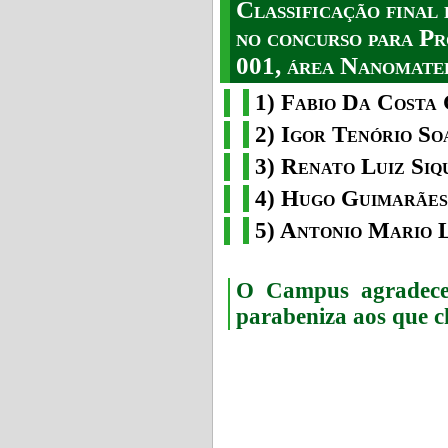
Classificação fina
no concurso para Pr
001, área Nanomater
1) Fabio Da Costa 
2) Igor Tenório So
3) Renato Luiz Siq
4) Hugo Guimarães
5) Antonio Mario 
O Campus agradece 
parabeniza aos que c