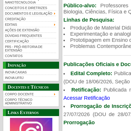
NANOTECNOLOGIA
Público-alvo:
Professores
CONCEITOS E DIRETRIZES
Biologia, Ciências, Física e 
DOCUMENTOS E LEGISLAÇÃO
Linhas de Pesquisa:
CREDITAÇÃO
EDITAIS
Produção de Material Didá
AÇÕES DE EXTENSÃO
Experimentação e analogi
DÚVIDAS FREQUENTES
Prototipagem em Ensino de
CERTIFICAÇÃO
Problemas Contemporâneo
PR5 - PRÓ-REITORIA DE
EXTENSÃO
CONTATOS
Publicações Oficiais e Do
Inovação
Edital Completo:
Publica
INOVA CAXIAS
INOVA UFRJ
(DOU de 18/06/2026, Seção 
Docentes e Técnicos
Retificação:
Publicada 
CORPO DOCENTE
Acessar Retificação
CORPO TÉCNICO
ADMINISTRATIVO
Prorrogação de Inscriç
Links Externos
27/07/2026 (DOU de 28/07
Prorrogação