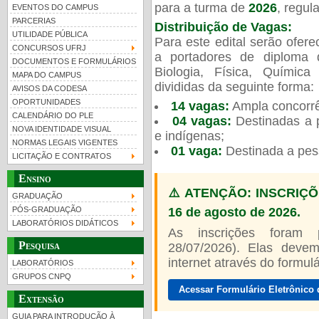
para a turma de
2026
, regu
EVENTOS DO CAMPUS
PARCERIAS
Distribuição de Vagas:
UTILIDADE PÚBLICA
Para este edital serão ofer
CONCURSOS UFRJ
a portadores de diploma 
DOCUMENTOS E FORMULÁRIOS
Biologia, Física, Químic
MAPA DO CAMPUS
UFRJ 100 anos
Guia de boas práticas
PR-
divididas da seguinte forma:
AVISOS DA CODESA
OPORTUNIDADES
14 vagas:
Ampla concorrê
htt
CALENDÁRIO DO PLE
04 vagas:
Destinadas a p
NOVA IDENTIDADE VISUAL
e indígenas;
NORMAS LEGAIS VIGENTES
01 vaga:
Destinada a pes
LICITAÇÃO E CONTRATOS
Ensino
⚠️ ATENÇÃO: INSCRIÇÕ
GRADUAÇÃO
16 de agosto de 2026.
PÓS-GRADUAÇÃO
LABORATÓRIOS DIDÁTICOS
As inscrições foram
Pesquisa
28/07/2026). Elas devem
internet através do formulár
LABORATÓRIOS
GRUPOS CNPQ
Acessar Formulário Eletrônico 
Extensão
GUIA PARA INTRODUÇÃO À