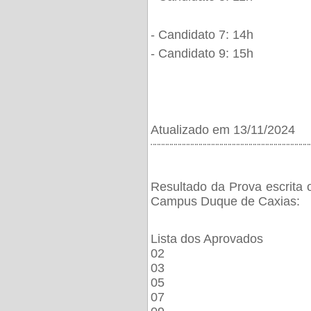
- Candidato 7: 14h
- Candidato 9: 15h
Atualizado em 13/11/2024
¨¨¨¨¨¨¨¨¨¨¨¨¨¨¨¨¨¨¨¨¨¨¨¨¨¨¨¨¨¨¨¨¨¨¨¨¨¨
Resultado da Prova escrita 
Campus Duque de Caxias:
Lista dos Aprovados
02
03
05
07