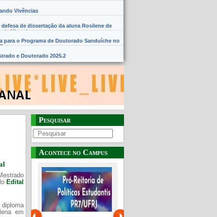
hando Vivências
 defesa de dissertação da aluna Rosilene de
 de Miranda
na para o Programa de Doutorado Sanduíche no
SE
trado e Doutorado 2025.2
Pesquisar
Acontece no Campus
al
Mestrado
elo
Edital
 diploma
Plena em