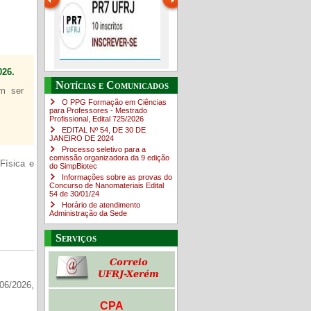
26.
PR-7 Canal Youtube
O Campus em Números
Guia do estudante
Notícias e Comunicados
em ser
https://www.youtube.com/channel/UC46BbEKCwNCdJvi4sNpOf3w
O PPG Formação em Ciências
para Professores - Mestrado
Profissional, Edital ​725/202​6
EDITAL Nº 54, DE 30 DE
JANEIRO DE 2024
Processo seletivo para a
comissão organizadora da 9 edição
Física e
do SimpBiotec
Informações sobre as provas do
Concurso de Nanomateriais Edital
54 de 30/01/24
Horário de atendimento
Administração da Sede
Serviços
06/2026,
CPA