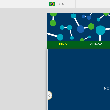
BRASIL
PMBqBM - Defesa de Tese de 
PMBqBM - Defesa de Doutorado - Werner Flor
INÍCIO
DIREÇÃO