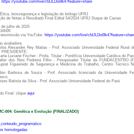
:
https://youtube.com/live/cfdJLDo0lk4?feature=share
tica, biossegurança e legislação do biólogo UFRJ
ção de Notas e Resultado Final Edital 54/2024 UFRJ Duque de Caxias
 de julho de 2025
 16h00
Transmissão via YouTube
https://youtube.com/live/cfdJLDo0lk4?feature=shar
o avaliadora.
arlos Alexandre Rey Matias - Prof. Associado Universidade Federal Rural d
 - PRESIDENTE;
arta Luciane Fischer - Profa. Titular - Pontifícia Universidade Católica do Par
alter dos Reis Pedreira Filho - Pesquisador Titular da FUNDACENTRO (
uprat Figueiredo de Segurança e Medicina do Trabalho, Centro Técnico Na
ábio Barbosa de Souza - Prof. Associado licenciado da Universidade Fe
uco;
ises Batista da Silva - Prof. Associado Universidade Federal do Pará
o Final: clique
aqui
MC-004: Genética e Evolução (FINALIZADO)
conteudo_programatico
ões homologadas