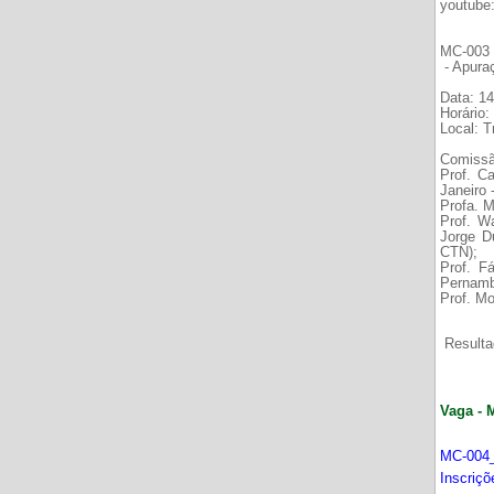
youtube
MC-003 É
- Apura
Data: 14
Horário:
Local: 
Comissã
Prof. C
Janeiro
Profa. M
Prof. W
Jorge D
CTN);
Prof. F
Pernamb
Prof. Mo
Resultad
Vaga - 
MC-004_
Inscriç