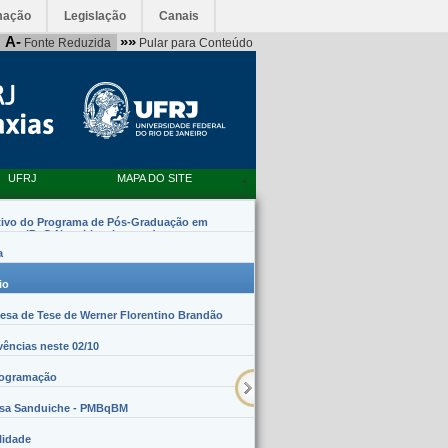
mação
Legislação
Canais
A-
»»
Fonte Reduzida
Pular para Conteúdo
UFRJ
MAPA DO SITE
tivo do Programa de Pós-Graduação em
emas (PpG Nanobiossistemas)
a
io
sa de Tese de Werner Florentino Brandão
vências neste 02/10
rogramação
lsa Sanduiche - PMBqBM
lidade