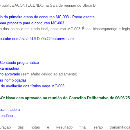
o pública ACONTECENDO na Sala de reunião do Bloco B
o da primeira etapa do concurso MC-003 - Prova escrita
ama proposto para o concurso MC-003
 das notas e resultado final, concurso MC-003 Ética, biossegurança e legi
youtube.com/live/cfdJLDo0lk4?feature=share
Conteúdo programático
xaminadora
rio aprovado
(sem efeito devido ao adiamento)
ões homologadas
s de avaliação dos títulos vaga MC-003
: Nova data aprovada na reunião do Conselho Deliberativo de 06/06/25
xaminadora
lendário
ração das notas e Resultado final serão transmitido