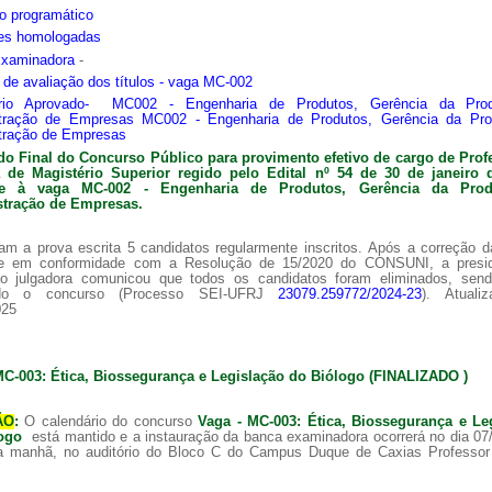
o programático
ões homologadas
Examinadora
-
s de avaliação dos títulos - vaga MC-002
ário Aprovado- MC002 - Engenharia de Produtos, Gerência da Pro
tração de Empresas MC002 - Engenharia de Produtos, Gerência da Pr
tração de Empresas
do Final do Concurso Público para provimento efetivo de cargo de Prof
ra de
Magistério Superior regido pelo Edital nº 54 de 30 de janeiro 
nte à vaga MC-002 -
Engenharia de Produtos, Gerência da Pro
tração de Empresas.
am a prova escrita 5 candidatos regularmente inscritos. Após a correção 
 e em conformidade com a Resolução de 15/2020 do CONSUNI, a presi
o julgadora comunicou que todos os candidatos foram eliminados, sen
ado o concurso (Processo SEI-UFRJ
23079.259772/2024-23
). Atuali
025
MC-003: Ética, Biossegurança e Legislação do Biólogo (FINALIZADO )
ÃO
:
O calendário do concurso
Vaga - MC-003: Ética, Biossegurança e Le
logo
está mantido e a instauração da banca examinadora ocorrerá no dia 07
a manhã, no auditório do Bloco C do Campus Duque de Caxias Professor