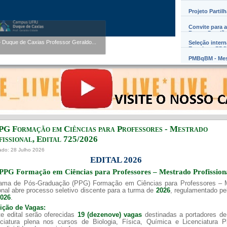
Projeto Partil
Convite para a
Barros Damião
Seleção inter
uque de Caxias Professor Geraldo...
Exterior – PD
PMBqBM - Mes
PG Formação em Ciências para Professores - Mestrado
issional, Edital ​725/202​6
ado: 28 Julho 2026
EDITAL 2026
PPG Formação em Ciências para Professores – Mestrado Profission
ama de Pós-Graduação (PPG) Formação em Ciências para Professores – 
onal abre processo seletivo discente para a turma de
2026
, regulamentado p
2026
.
uição de Vagas:
e edital serão oferecidas
19 (dezenove) vagas
destinadas a portadores de
nciatura plena nos cursos de Biologia, Física, Química e Licenciatura 