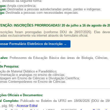
, divididas da seguinte forma:
agas:
Ampla concorrência;
agas:
Destinadas a pessoas autodeclaradas pretas, pardas e indígenas;
aga:
Destinada a pessoas com necessidades especiais.
TENÇÃO: INSCRIÇÕES PRORROGADAS! 20 de julho a 16 de agosto de 20
a de boas práticas
nscrições foram prorrogadas (conforme DOU de 28/07/2026). Elas dev
zadas exclusivamente via internet através do formulário oficial.
essar Formulário Eletrônico de Inscrição →
-alvo:
Professores da Educação Básica das áreas de Biologia, Ciências, 
.
de Pesquisa:
ção de Material Didático e Paradidático;
imentação e analogias no ensino de ciências;
tipagem em Ensino de Ciências e Divulgação Científica;
lemas Contemporâneos no Ensino de Ciências.
ções Oficiais e Documentos:
al Completo:
Publicado no Boletim da UFRJ em 18/06/2026 (DOU de 18/
, pág. 84) –
Acessar Edital