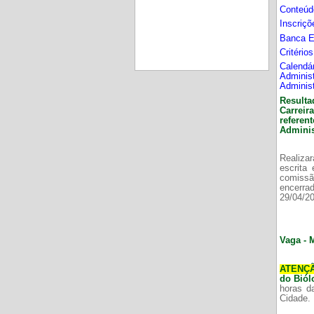
Conteúd
Inscriç
Banca 
Critério
Calend
Adminis
Adminis
Resulta
Carrei
refere
Adminis
Realizar
escrita
comissã
encerr
29/04/2
Vaga - 
ATENÇ
do Bió
horas d
Cidade.