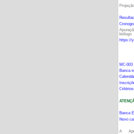
Projeçã
Resultad
Cronogr
Apuração
biólogo
https://
MC-003 
Banca e
Calendá
Inscriç
Critério
ATENÇÂO
Banca E
Novo ca
A Apu