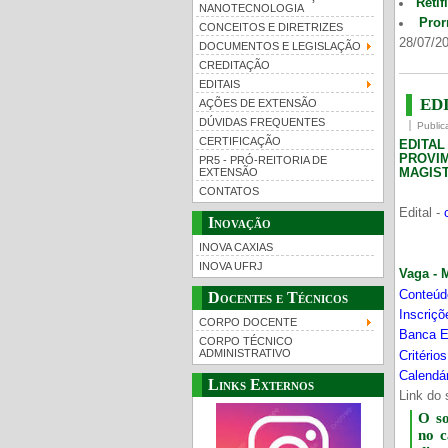
Retif
NANOTECNOLOGIA
Pror
CONCEITOS E DIRETRIZES
28/07/20
DOCUMENTOS E LEGISLAÇÃO
CREDITAÇÃO
EDITAIS
EDI
AÇÕES DE EXTENSÃO
DÚVIDAS FREQUENTES
Public
CERTIFICAÇÃO
EDITA
PROVI
PR5 - PRÓ-REITORIA DE
MAGIST
EXTENSÃO
CONTATOS
Edital -
Inovação
INOVA CAXIAS
INOVA UFRJ
Vaga - 
Conteúd
Docentes e Técnicos
Inscriç
CORPO DOCENTE
Banca E
CORPO TÉCNICO
ADMINISTRATIVO
Critério
Calendár
Links Externos
Link do 
O s
no 