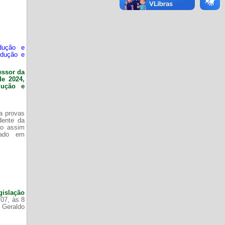
dução e
odução e
essor da
de 2024,
dução e
da provas
dente da
do assim
zado em
gislação
/07, às 8
 Geraldo