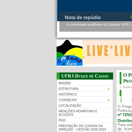
Nota de repúdio
A comunidade acadêmica do Campus UFRJ – D
O P
UFRJ-Duque de Caxias
Prof
MISSÃO
Public
ESTRUTURA
HISTÓRICO
CONSELHO
LOCALIZAÇÃO
O Progr
Profissi
MENÇÕES HONROSAS E
nº 725/
ELOGIOS
PGD
Distrib
Para est
PRESTAÇÃO DE CONTAS DA
de lice
DIREÇÃO - GESTÃO 2020-2024