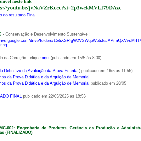
onível neste link
ps://youtu.be/jvNaVZrKccc?si=2p3wckMVLI79DAzc
 do resultado Final
S
- Conservação e Desenvolvimento Sustentável:
/drive.google.com/drive/folders/1G5XSR-gW2VSWqpWo5JeJAPrmQXVvcMrH?
ring
o da Correção - clique
aqui
(publicado em 15/5 às 8:00)
o Definitivo da Avaliação da Prova Escrita
( publicado em 16/5 as 11:55)
ios da Prova Didática e da Arguição de Memorial
ios da Prova Didática e da Arguição de Memorial
publicado em 20/05
ADO FINAL
publicado em 22/05/2025 as 18:53
MC-002: Engenharia de Produtos, Gerência da Produção e Administ
as (FINALIZADO)