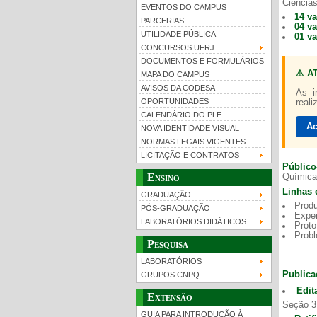
Ciências
EVENTOS DO CAMPUS
14 v
PARCERIAS
04 v
UTILIDADE PÚBLICA
01 v
CONCURSOS UFRJ
DOCUMENTOS E FORMULÁRIOS
⚠️ A
MAPA DO CAMPUS
UFRJ 100 anos
Gui
AVISOS DA CODESA
As i
OPORTUNIDADES
reali
CALENDÁRIO DO PLE
Ac
NOVA IDENTIDADE VISUAL
NORMAS LEGAIS VIGENTES
LICITAÇÃO E CONTRATOS
Público
Ensino
Química
Linhas 
GRADUAÇÃO
Produ
PÓS-GRADUAÇÃO
Exper
LABORATÓRIOS DIDÁTICOS
Proto
Prob
Pesquisa
LABORATÓRIOS
Publica
GRUPOS CNPQ
Edit
Extensão
Seção 3
GUIA PARA INTRODUÇÃO À