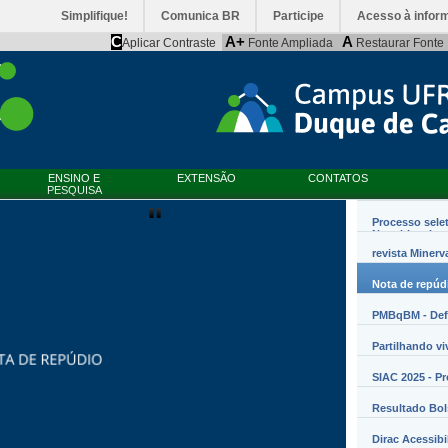
Simplifique!
Comunica BR
Participe
Acesso à infor
C
A+
A
Aplicar Contraste
Fonte Ampliada
Restaurar Fonte
Werner Florentino Brandão
entino Brandão A...
ENSINO E
EXTENSÃO
CONTATOS
PESQUISA
Processo sele
Nanobiossist
revista Minerv
Nota de repúd
PMBqBM - Defe
Partilhando vi
SIAC 2025 - P
Resultado Bo
Dirac Acessibi