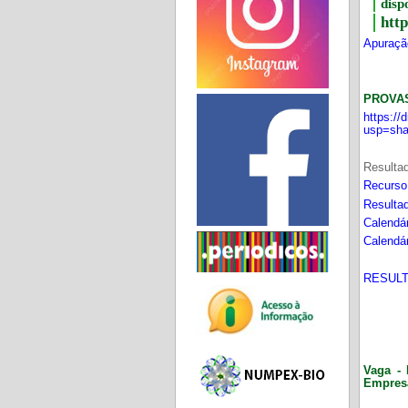
disp
htt
Apuração
PROVA
https:/
usp=sha
Resultad
Recurso
Resultad
Calendár
Calendár
RESULT
Vaga - 
Empres