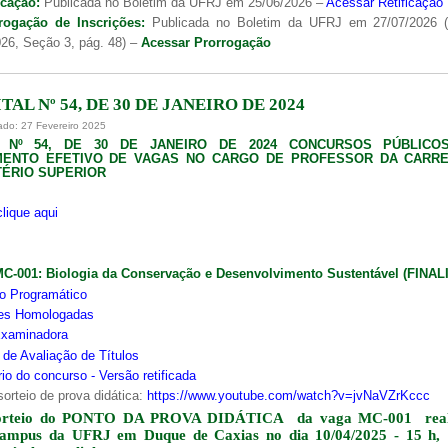
icação:
Publicada no Boletim da UFRJ em 25/06/2026 –
Acessar Retificação
rogação de Inscrições:
Publicada no Boletim da UFRJ em 27/07/2026 
26, Seção 3, pág. 48) –
Acessar Prorrogação
TAL Nº 54, DE 30 DE JANEIRO DE 2024
ado: 27 Fevereiro 2025
L Nº 54, DE 30 DE JANEIRO DE 2024 CONCURSOS PÚBLICO
MENTO EFETIVO DE VAGAS NO CARGO DE PROFESSOR DA CARRE
ÉRIO SUPERIOR
clique aqui
MC-001:
Biologia da Conservação e Desenvolvimento Sustentável (FINA
o Programático
ões Homologadas
xaminadora
s de Avaliação de Títulos
io do concurso - Versão retificada
sorteio de prova didática:
https://www.youtube.com/watch?v=jvNaVZrKccc
orteio do PONTO DA PROVA DIDÁTICA da vaga MC-001 real
campus da UFRJ em Duque de Caxias no dia 10/04/2025 - 15 h,