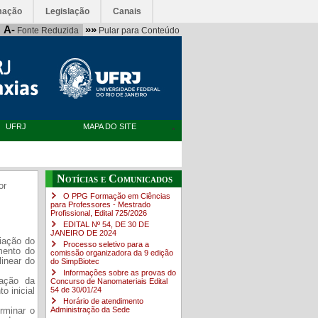
mação
Legislação
Canais
A-
»»
Fonte Reduzida
Pular para Conteúdo
UFRJ
MAPA DO SITE
Notícias e Comunicados
or
O PPG Formação em Ciências
para Professores - Mestrado
Profissional, Edital ​725/202​6
EDITAL Nº 54, DE 30 DE
JANEIRO DE 2024
riação do
Processo seletivo para a
mento do
comissão organizadora da 9 edição
linear do
do SimpBiotec
Informações sobre as provas do
iação da
Concurso de Nanomateriais Edital
54 de 30/01/24
o inicial
Horário de atendimento
Administração da Sede
rminar o