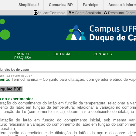
Simplifique!
Comunica BR
Participe
Acesso à infor
C
A+
A
Aplicar Contraste
Fonte Ampliada
Restaurar Fonte
ENSINO E
EXTENSÃO
CONTATOS
PESQUISA
or elétrico de vapor
ado: 13 Fevereiro 2017
mento:
Termodinâmica – Conjunto para dilatação, com gerador elétrico de vap
rquivo PDF
o do experimento:
teração do comprimento do latão em função da temperatura: relacionar a va
ento do latão em função da temperatura; relacionar a variação no compri
 função de Lo (comprimento inicial); determinar o coeficiente de dilatação 
ilatação do latão em função do comprimento inicial, sob mesma var
ura: relacionar a variação do comprimento do latão em função do compriment
peratura;
terminação do coeficiente de dilatação do latão, do aço e do cobre: dete