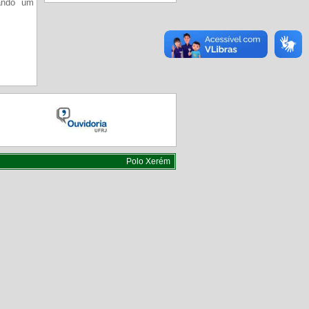
zando um
Polo Xerém