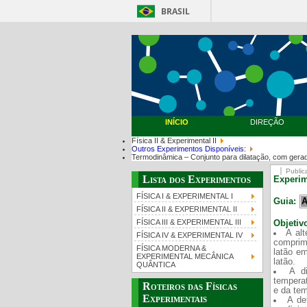
BRASIL
INÍCIO
DIREÇÃO
Física II & Experimental II
Outros Experimentos Disponíveis:
Termodinâmica – Conjunto para dilatação, com gerad
Public
Lista dos Experimentos
Experi
FÍSICA I & EXPERIMENTAL I
Guia:
A
FÍSICA II & EXPERIMENTAL II
FÍSICA III & EXPERIMENTAL III
Objetiv
A al
FÍSICA IV & EXPERIMENTAL IV
comprim
FÍSICA MODERNA &
latão em
EXPERIMENTAL MECÂNICA
latão.
QUÂNTICA
A d
temperat
Roteiros das Físicas
e da tem
Experimentais
A de