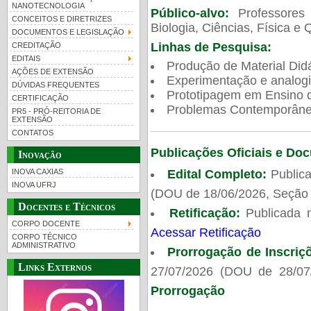
NANOTECNOLOGIA
Público-alvo:
Professores
CONCEITOS E DIRETRIZES
Biologia, Ciências, Física e 
DOCUMENTOS E LEGISLAÇÃO
Linhas de Pesquisa:
CREDITAÇÃO
EDITAIS
Produção de Material Didá
AÇÕES DE EXTENSÃO
Experimentação e analogi
DÚVIDAS FREQUENTES
Prototipagem em Ensino de
CERTIFICAÇÃO
Problemas Contemporâneo
PR5 - PRÓ-REITORIA DE
EXTENSÃO
CONTATOS
Publicações Oficiais e Do
Inovação
Edital Completo:
Publica
INOVA CAXIAS
INOVA UFRJ
(DOU de 18/06/2026, Seção 
Docentes e Técnicos
Retificação:
Publicada 
CORPO DOCENTE
Acessar Retificação
CORPO TÉCNICO
ADMINISTRATIVO
Prorrogação de Inscriç
Links Externos
27/07/2026 (DOU de 28/07
Prorrogação