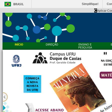
BRASIL
Simplifique!
Co
C
Aplicar Co
INÍCIO
DIREÇÃO
ENSINO E
PESQUISA