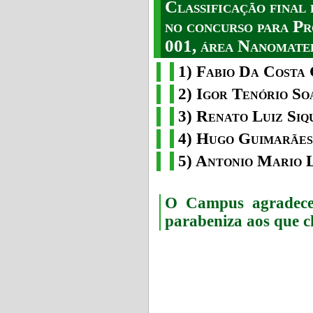
Classificação fina
no concurso para Pr
001, área Nanomater
1) Fabio Da Costa 
2) Igor Tenório So
3) Renato Luiz Siq
4) Hugo Guimarães
5) Antonio Mario 
O Campus agradece 
parabeniza aos que c