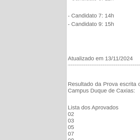
- Candidato 7: 14h
- Candidato 9: 15h
Atualizado em 13/11/2024
¨¨¨¨¨¨¨¨¨¨¨¨¨¨¨¨¨¨¨¨¨¨¨¨¨¨¨¨¨¨¨¨¨¨¨¨¨¨
Resultado da Prova escrita 
Campus Duque de Caxias:
Lista dos Aprovados
02
03
05
07