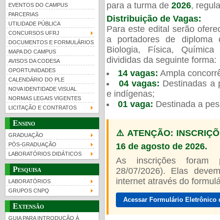
para a turma de
2026
, regu
EVENTOS DO CAMPUS
PARCERIAS
Distribuição de Vagas:
UTILIDADE PÚBLICA
Para este edital serão ofer
CONCURSOS UFRJ
a portadores de diploma 
DOCUMENTOS E FORMULÁRIOS
Biologia, Física, Químic
MAPA DO CAMPUS
UFRJ 100 anos
Guia de boas práticas
PR-
divididas da seguinte forma:
AVISOS DA CODESA
OPORTUNIDADES
14 vagas:
Ampla concorrê
htt
CALENDÁRIO DO PLE
04 vagas:
Destinadas a p
NOVA IDENTIDADE VISUAL
e indígenas;
NORMAS LEGAIS VIGENTES
01 vaga:
Destinada a pes
LICITAÇÃO E CONTRATOS
Ensino
⚠️ ATENÇÃO: INSCRIÇÕ
GRADUAÇÃO
16 de agosto de 2026.
PÓS-GRADUAÇÃO
LABORATÓRIOS DIDÁTICOS
As inscrições foram
Pesquisa
28/07/2026). Elas devem
internet através do formulár
LABORATÓRIOS
GRUPOS CNPQ
Acessar Formulário Eletrônico 
Extensão
GUIA PARA INTRODUÇÃO À