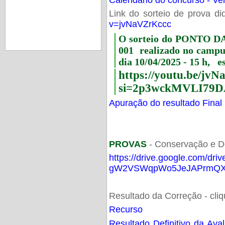
Link do sorteio de prova di
v=jvNaVZrKccc
O sorteio do PONTO 
001 realizado no camp
dia 10/04/2025 - 15 h, e
https://youtu.be/jv
si=2p3wckMVLI79D
Apuração do resultado Final
PROVAS
- Conservação e D
https://drive.google.com/dri
gW2VSWqpWo5JeJAPrmQXV
Resultado da Correção - cli
Recurso
Resultado Definitivo da Ava