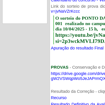
Link do sorteio de prova di
v=jvNaVZrKccc
O sorteio do PONTO 
001 realizado no camp
dia 10/04/2025 - 15 h, e
https://youtu.be/jv
si=2p3wckMVLI79D
Apuração do resultado Final
PROVAS
- Conservação e D
https://drive.google.com/dri
gW2VSWqpWo5JeJAPrmQXV
Resultado da Correção - cli
Recurso
Resultado Definitivo da Ava