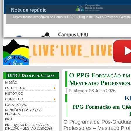
Nota de repúdio
A comunidade acadêmica do Campus UFRJ – Duque de Caxias Professor Geraldo.
O PPG Formação em C
UFRJ-Duque de Caxias
Mestrado Profissiona
MISSÃO
ESTRUTURA
Publicado: 28 Julho 2026
HISTÓRICO
E
CONSELHO
LOCALIZAÇÃO
PPG Formação em Ciênc
MENÇÕES HONROSAS E
ELOGIOS
PGD
O Programa de Pós-Gradua
PRESTAÇÃO DE CONTAS DA
Professores – Mestrado Profi
DIREÇÃO - GESTÃO 2020-2024