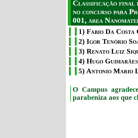
Classificação fina
no concurso para Pr
001, área Nanomater
1) Fabio Da Costa 
2) Igor Tenório So
3) Renato Luiz Siq
4) Hugo Guimarães
5) Antonio Mario 
O Campus agradece 
parabeniza aos que c