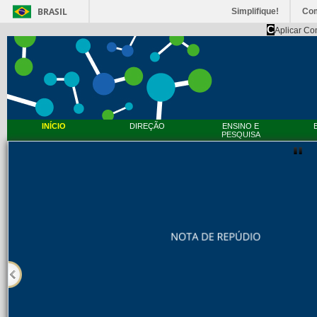
BRASIL
Simplifique!
Co
C
Aplicar Co
INÍCIO
DIREÇÃO
ENSINO E
PESQUISA