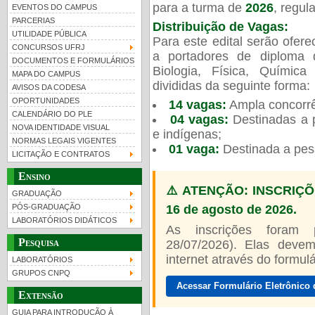
para a turma de
2026
, regu
EVENTOS DO CAMPUS
PARCERIAS
Distribuição de Vagas:
UTILIDADE PÚBLICA
Para este edital serão ofer
CONCURSOS UFRJ
a portadores de diploma 
DOCUMENTOS E FORMULÁRIOS
Biologia, Física, Químic
MAPA DO CAMPUS
UFRJ 100 anos
Guia de boas práticas
divididas da seguinte forma:
AVISOS DA CODESA
OPORTUNIDADES
14 vagas:
Ampla concorrê
CALENDÁRIO DO PLE
04 vagas:
Destinadas a p
NOVA IDENTIDADE VISUAL
e indígenas;
NORMAS LEGAIS VIGENTES
01 vaga:
Destinada a pes
LICITAÇÃO E CONTRATOS
Ensino
⚠️ ATENÇÃO: INSCRIÇÕ
GRADUAÇÃO
16 de agosto de 2026.
PÓS-GRADUAÇÃO
LABORATÓRIOS DIDÁTICOS
As inscrições foram
Pesquisa
28/07/2026). Elas devem
internet através do formulár
LABORATÓRIOS
GRUPOS CNPQ
Acessar Formulário Eletrônico 
Extensão
GUIA PARA INTRODUÇÃO À