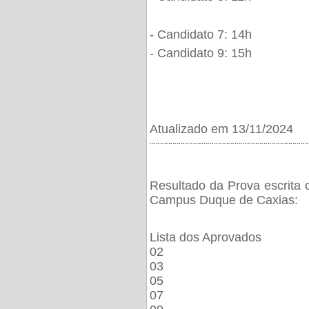
- Candidato 7: 14h
- Candidato 9: 15h
Atualizado em 13/11/2024
¨¨¨¨¨¨¨¨¨¨¨¨¨¨¨¨¨¨¨¨¨¨¨¨¨¨¨¨¨¨¨¨¨¨¨¨¨¨
Resultado da Prova escrita 
Campus Duque de Caxias:
Lista dos Aprovados
02
03
05
07