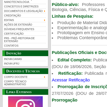
NANOTECNOLOGIA
Público-alvo:
Professores
CONCEITOS E DIRETRIZES
Biologia, Ciências, Física e 
DOCUMENTOS E LEGISLAÇÃO
Linhas de Pesquisa:
CREDITAÇÃO
EDITAIS
Produção de Material Didá
AÇÕES DE EXTENSÃO
Experimentação e analogi
DÚVIDAS FREQUENTES
Prototipagem em Ensino de
CERTIFICAÇÃO
Problemas Contemporâneo
PR5 - PRÓ-REITORIA DE
EXTENSÃO
CONTATOS
Publicações Oficiais e Do
Inovação
Edital Completo:
Publica
INOVA CAXIAS
INOVA UFRJ
(DOU de 18/06/2026, Seção 
Docentes e Técnicos
Retificação:
Publicada 
CORPO DOCENTE
Acessar Retificação
CORPO TÉCNICO
ADMINISTRATIVO
Prorrogação de Inscriç
Links Externos
27/07/2026 (DOU de 28/07
Prorrogação