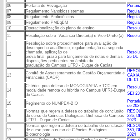
06
Portaria de Revogação
Portar
07
Regulamento Nanobiossistemas
Regula
08
Regulamento Proficiências
Regula
09
Regulamento PMBqBM
Regul
10
Operacionalização do plano de ensino
Resolu
11
Resolu
Resolução sobre Vacância Diretor(a) e Vice-Diretor(a)
Resolução sobre procedimentos para avaliação de
desempenho acadêmico, regulamentação da segunda
chamada, aplicação de
Resolu
12
prova final, prazo para lançamento de notas e demais
25 DE
disposições pertinentes no âmbito da
graduação do Campus UFRJ - Duque de Caxias
RESO
Comitê de Assessoramento da Gestão Orçamentária e
13
CAXIA
Financeira (CAOF)
DE 01
Critérios para defesa de MONOGRAFIA e TCC em
Resolu
14
modalidade remota ou híbrida no Campus UFRJ-Duque
SEI 23
de Caxias
Portar
15
Regimento do NUMPEX-BIO
de 202
Normas que regem a defesa do trabalho de conclusão
RESOL
16
do curso de Ciências Biológicas: Biofísica do Campus
226, 
UFRJ - Duque de Caxias
2023
Normas que regem a defesa do trabalho de conclusão
RESOL
17
de curso para o curso de Ciências Biológicas:
330, 
Biotecnologia
2024
18
Ata de Defesa de Trabalho de Coclusão de Curso
Formul