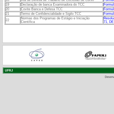
19
Declaração de banca Examinadora do TCC
Formul
20
Covite Banca e Defesa TCC
Formul
21
Termo de Confidencialidade e Sigilo TCC
Formul
Normas dos Programas de Estágio e Iniciação
Resol
22
Científica
71, DE
UFRJ
Desenv