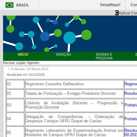
BRASIL
Simplifique!
Co
C
Aplicar Co
INÍCIO
DIREÇÃO
ENSINO E
PESQUISA
Normas Legais Vigentes
Publicado: 22 Março 2022
Atualizado em 12/11/2025
01
Regimento Conselho Deliberativo
Regim
02
Tabela de Pontuação – Estágio Probatório Docente
Resolu
Critérios de Avaliação Docente – Progressão e
03
Portar
Promoção Docente
Delegação de Competências – Ordenação de
04
Portar
Despesas Campus UFRJ Duque de Caxias
Regimento Laboratório de Experimentação Animal em
Reso
05
Roedores do Campus UFRJ Duque de Caxias
69.202