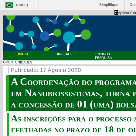
BRASIL
Simplifique!
Co
C
Aplicar Co
INÍCIO
DIREÇÃO
ENSINO E
PESQUISA
OPORTUNIDADES
Publicado: 17 Agosto 2020
A Coordenação do programa
em Nanobiossistemas, torna p
a concessão de 01 (uma) bols
As inscrições para o processo
efetuadas no prazo de 18 de o