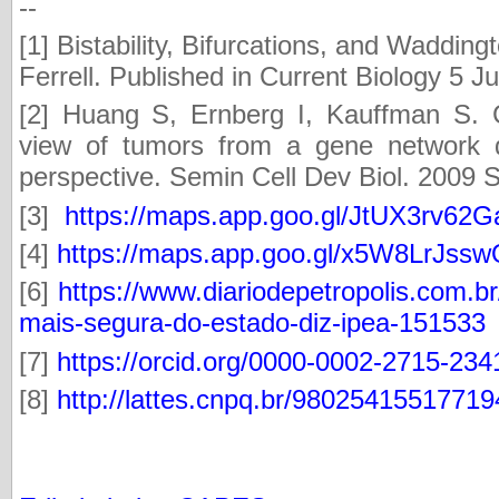
--
[1] Bistability, Bifurcations, and Waddin
Ferrell. Published in Current Biology 5 J
[2] Huang S, Ernberg I, Kauffman S. C
view of tumors from a gene network 
perspective. Semin Cell Dev Biol. 2009 
[3]
https://maps.app.goo.gl/JtUX3rv6
[4]
https://maps.app.goo.gl/x5W8LrJs
[6]
https://www.diariodepetropolis.com.br
mais-segura-do-estado-diz-ipea-151533
[7]
https://orcid.org/0000-0002-2715-234
[8]
http://lattes.cnpq.br/98025415517719