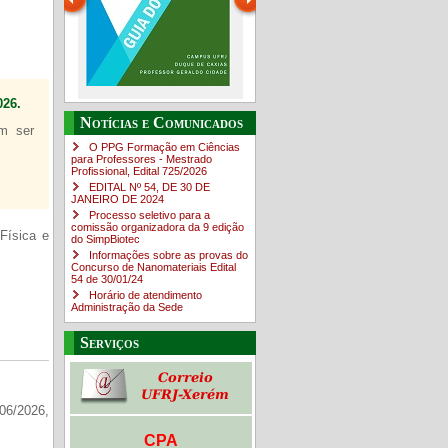
26.
Guia do estudante
O Campus em Números
Notícias e Comunicados
em ser
4sNpOf3w
O PPG Formação em Ciências
para Professores - Mestrado
Profissional, Edital ​725/202​6
EDITAL Nº 54, DE 30 DE
JANEIRO DE 2024
Processo seletivo para a
comissão organizadora da 9 edição
Física e
do SimpBiotec
Informações sobre as provas do
Concurso de Nanomateriais Edital
54 de 30/01/24
Horário de atendimento
Administração da Sede
Serviços
06/2026,
CPA