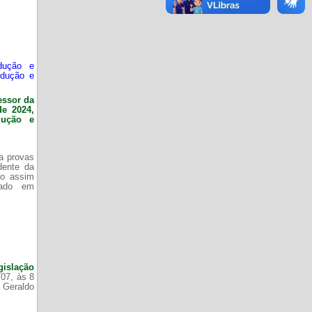
dução e
odução e
essor da
de 2024,
dução e
da provas
dente da
do assim
zado em
gislação
/07, às 8
 Geraldo