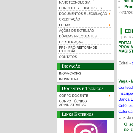
Retif
NANOTECNOLOGIA
Pror
CONCEITOS E DIRETRIZES
28/07/20
DOCUMENTOS E LEGISLAÇÃO
CREDITAÇÃO
EDITAIS
EDI
AÇÕES DE EXTENSÃO
DÚVIDAS FREQUENTES
Public
CERTIFICAÇÃO
EDITA
PROVI
PR5 - PRÓ-REITORIA DE
MAGIST
EXTENSÃO
CONTATOS
Edital -
Inovação
INOVA CAXIAS
INOVA UFRJ
Vaga - 
Conteúd
Docentes e Técnicos
Inscriç
CORPO DOCENTE
Banca E
CORPO TÉCNICO
ADMINISTRATIVO
Critério
Calendár
Links Externos
Link do 
O s
no 