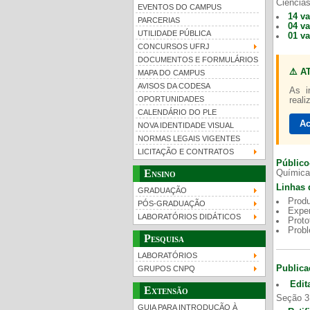
Ciências
EVENTOS DO CAMPUS
14 v
PARCERIAS
04 v
UTILIDADE PÚBLICA
01 v
CONCURSOS UFRJ
DOCUMENTOS E FORMULÁRIOS
⚠️ A
MAPA DO CAMPUS
UFRJ 100 anos
Gui
AVISOS DA CODESA
As i
OPORTUNIDADES
reali
CALENDÁRIO DO PLE
Ac
NOVA IDENTIDADE VISUAL
NORMAS LEGAIS VIGENTES
LICITAÇÃO E CONTRATOS
Público
Ensino
Química
Linhas 
GRADUAÇÃO
Produ
PÓS-GRADUAÇÃO
Exper
LABORATÓRIOS DIDÁTICOS
Proto
Prob
Pesquisa
LABORATÓRIOS
Publica
GRUPOS CNPQ
Edit
Extensão
Seção 3
GUIA PARA INTRODUÇÃO À