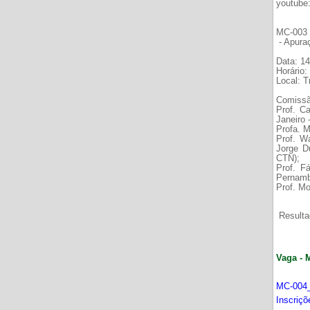
youtube
MC-003 É
- Apura
Data: 14
Horário:
Local: 
Comissã
Prof. C
Janeiro
Profa. M
Prof. W
Jorge D
CTN);
Prof. F
Pernamb
Prof. Mo
Resultad
Vaga - 
MC-004_
Inscriç