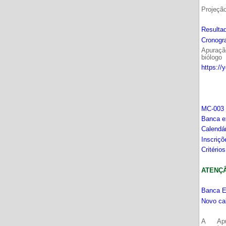
Projeçã
Resultad
Cronogr
Apuração
biólogo
https://
MC-003 
Banca e
Calendá
Inscriç
Critério
ATENÇÂO
Banca E
Novo ca
A Apu