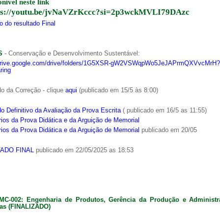
onível neste link
ps://youtu.be/jvNaVZrKccc?si=2p3wckMVLI79DAzc
 do resultado Final
S
- Conservação e Desenvolvimento Sustentável:
/drive.google.com/drive/folders/1G5XSR-gW2VSWqpWo5JeJAPrmQXVvcMrH?
ring
o da Correção - clique
aqui
(publicado em 15/5 às 8:00)
o Definitivo da Avaliação da Prova Escrita
( publicado em 16/5 as 11:55)
ios da Prova Didática e da Arguição de Memorial
ios da Prova Didática e da Arguição de Memorial
publicado em 20/05
ADO FINAL
publicado em 22/05/2025 as 18:53
MC-002: Engenharia de Produtos, Gerência da Produção e Administ
as (FINALIZADO)