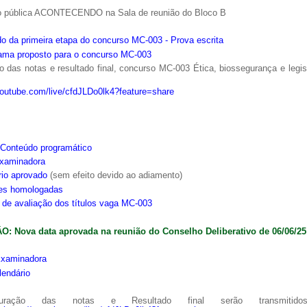
o pública ACONTECENDO na Sala de reunião do Bloco B
o da primeira etapa do concurso MC-003 - Prova escrita
ama proposto para o concurso MC-003
 das notas e resultado final, concurso MC-003 Ética, biossegurança e legi
youtube.com/live/cfdJLDo0lk4?feature=share
Conteúdo programático
xaminadora
rio aprovado
(sem efeito devido ao adiamento)
ões homologadas
s de avaliação dos títulos vaga MC-003
: Nova data aprovada na reunião do Conselho Deliberativo de 06/06/25
xaminadora
lendário
ração das notas e Resultado final serão transmitido