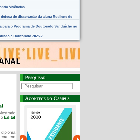
hando Vivências
 defesa de dissertação da aluna Rosilene de
 de Miranda
na para o Programa de Doutorado Sanduíche no
SE
trado e Doutorado 2025.2
Pesquisar
Acontece no Campus
al
Mestrado
elo
Edital
 diploma
Plena em