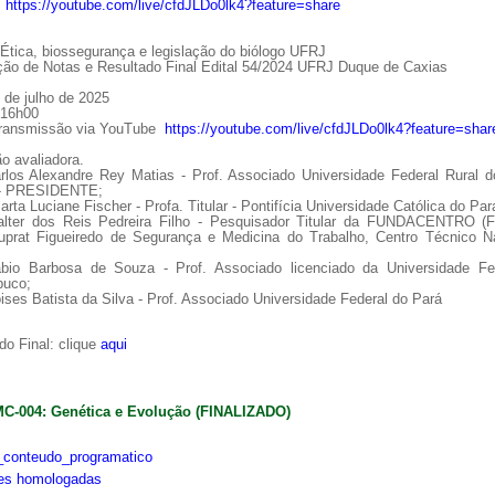
:
https://youtube.com/live/cfdJLDo0lk4?feature=share
tica, biossegurança e legislação do biólogo UFRJ
ção de Notas e Resultado Final Edital 54/2024 UFRJ Duque de Caxias
 de julho de 2025
 16h00
Transmissão via YouTube
https://youtube.com/live/cfdJLDo0lk4?feature=shar
o avaliadora.
arlos Alexandre Rey Matias - Prof. Associado Universidade Federal Rural d
 - PRESIDENTE;
arta Luciane Fischer - Profa. Titular - Pontifícia Universidade Católica do Par
alter dos Reis Pedreira Filho - Pesquisador Titular da FUNDACENTRO (
uprat Figueiredo de Segurança e Medicina do Trabalho, Centro Técnico Na
ábio Barbosa de Souza - Prof. Associado licenciado da Universidade Fe
uco;
ises Batista da Silva - Prof. Associado Universidade Federal do Pará
o Final: clique
aqui
MC-004: Genética e Evolução (FINALIZADO)
conteudo_programatico
ões homologadas