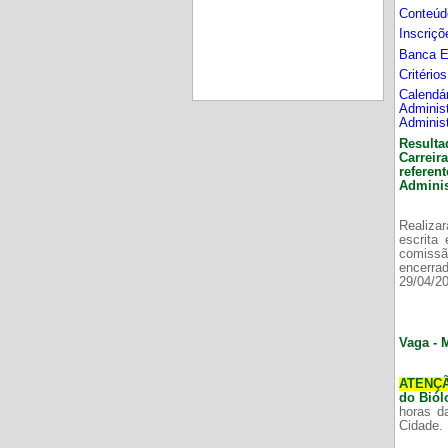
Conteúd
Inscriç
Banca 
Critério
Calend
Adminis
Adminis
Resulta
Carrei
refere
Adminis
Realizar
escrita
comissã
encerr
29/04/2
Vaga - 
ATENÇ
do Bió
horas d
Cidade.