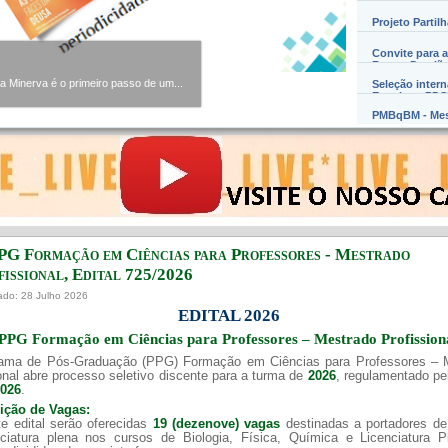
Projeto Partil
Convite para a
Barros Damião
Minerva é o primeiro passo de um...
Seleção inter
Exterior – PD
PMBqBM - Mes
PG Formação em Ciências para Professores - Mestrado
issional, Edital ​725/202​6
ado: 28 Julho 2026
EDITAL 2026
PPG Formação em Ciências para Professores – Mestrado Profission
ama de Pós-Graduação (PPG) Formação em Ciências para Professores – 
onal abre processo seletivo discente para a turma de
2026
, regulamentado p
2026
.
uição de Vagas:
e edital serão oferecidas
19 (dezenove) vagas
destinadas a portadores de
nciatura plena nos cursos de Biologia, Física, Química e Licenciatura 