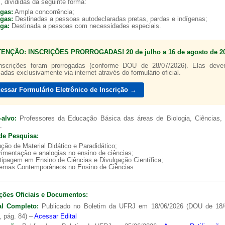
, divididas da seguinte forma:
agas:
Ampla concorrência;
agas:
Destinadas a pessoas autodeclaradas pretas, pardas e indígenas;
aga:
Destinada a pessoas com necessidades especiais.
TENÇÃO: INSCRIÇÕES PRORROGADAS! 20 de julho a 16 de agosto de 20
a de boas práticas
PR-7 Canal Youtube
nscrições foram prorrogadas (conforme DOU de 28/07/2026). Elas dev
zadas exclusivamente via internet através do formulário oficial.
https://www.youtube.com/channel/UC46BbEKCwNCdJvi
essar Formulário Eletrônico de Inscrição →
-alvo:
Professores da Educação Básica das áreas de Biologia, Ciências, 
.
de Pesquisa:
ção de Material Didático e Paradidático;
imentação e analogias no ensino de ciências;
tipagem em Ensino de Ciências e Divulgação Científica;
lemas Contemporâneos no Ensino de Ciências.
ções Oficiais e Documentos:
al Completo:
Publicado no Boletim da UFRJ em 18/06/2026 (DOU de 18/
, pág. 84) –
Acessar Edital