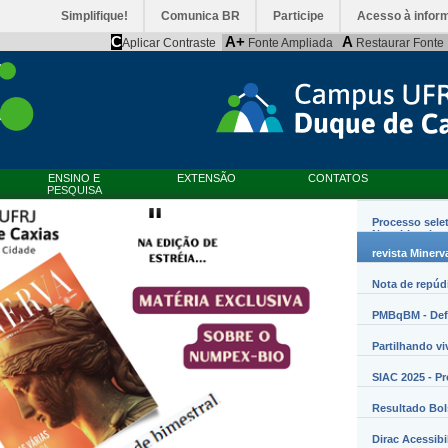
Simplifique!
Comunica BR
Participe
Acesso à infor
C
A+
A
Aplicar Contraste
Fonte Ampliada
Restaurar Fonte
ENSINO E
EXTENSÃO
CONTATOS
PESQUISA
Processo sele
Nanobiossist
revista Minerv
Nota de repúd
PMBqBM - Defe
Partilhando vi
SIAC 2025 - P
Resultado Bo
Dirac Acessibi