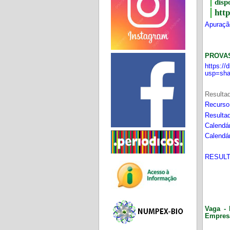
disp
htt
Apuração
PROVA
https:/
usp=sha
Resultad
Recurso
Resultad
Calendár
Calendár
RESULT
Vaga - 
Empres