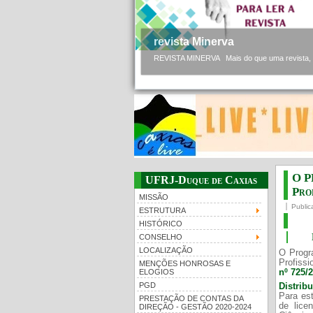
revista Minerva
REVISTA MINERVA Mais do que uma revista, a 
O P
UFRJ-Duque de Caxias
Prof
MISSÃO
Public
ESTRUTURA
HISTÓRICO
CONSELHO
LOCALIZAÇÃO
O Progr
Profissi
MENÇÕES HONROSAS E
nº 725/
ELOGIOS
PGD
Distrib
Para est
PRESTAÇÃO DE CONTAS DA
de lice
DIREÇÃO - GESTÃO 2020-2024