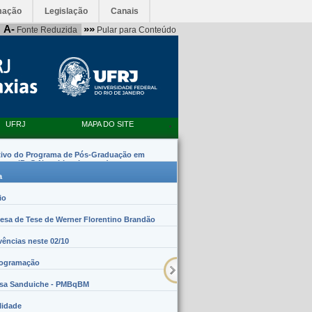
mação
Legislação
Canais
A-
»»
Fonte Reduzida
Pular para Conteúdo
UFRJ
MAPA DO SITE
tivo do Programa de Pós-Graduação em
emas (PpG Nanobiossistemas)
a
io
sa de Tese de Werner Florentino Brandão
vências neste 02/10
rogramação
lsa Sanduiche - PMBqBM
lidade