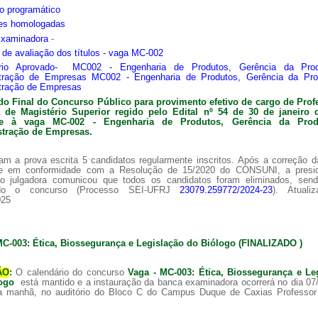
o programático
ões homologadas
Examinadora
-
s de avaliação dos títulos - vaga MC-002
ário Aprovado- MC002 - Engenharia de Produtos, Gerência da Pro
tração de Empresas MC002 - Engenharia de Produtos, Gerência da Pr
tração de Empresas
do Final do Concurso Público para provimento efetivo de cargo de Prof
ra de
Magistério Superior regido pelo Edital nº 54 de 30 de janeiro 
nte à vaga MC-002 -
Engenharia de Produtos, Gerência da Pro
tração de Empresas.
am a prova escrita 5 candidatos regularmente inscritos. Após a correção 
 e em conformidade com a Resolução de 15/2020 do CONSUNI, a presi
o julgadora comunicou que todos os candidatos foram eliminados, sen
ado o concurso (Processo SEI-UFRJ
23079.259772/2024-23
). Atuali
025
MC-003: Ética, Biossegurança e Legislação do Biólogo (FINALIZADO )
ÃO
:
O calendário do concurso
Vaga - MC-003: Ética, Biossegurança e Le
logo
está mantido e a instauração da banca examinadora ocorrerá no dia 07
a manhã, no auditório do Bloco C do Campus Duque de Caxias Professor