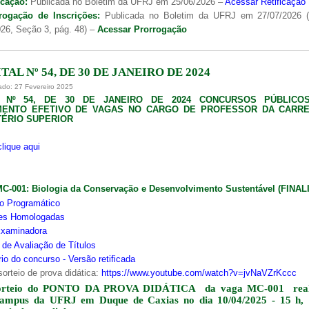
icação:
Publicada no Boletim da UFRJ em 25/06/2026 –
Acessar Retificação
rogação de Inscrições:
Publicada no Boletim da UFRJ em 27/07/2026 
26, Seção 3, pág. 48) –
Acessar Prorrogação
TAL Nº 54, DE 30 DE JANEIRO DE 2024
ado: 27 Fevereiro 2025
L Nº 54, DE 30 DE JANEIRO DE 2024 CONCURSOS PÚBLICO
MENTO EFETIVO DE VAGAS NO CARGO DE PROFESSOR DA CARRE
ÉRIO SUPERIOR
clique aqui
MC-001:
Biologia da Conservação e Desenvolvimento Sustentável (FINA
o Programático
ões Homologadas
xaminadora
s de Avaliação de Títulos
io do concurso - Versão retificada
sorteio de prova didática:
https://www.youtube.com/watch?v=jvNaVZrKccc
orteio do PONTO DA PROVA DIDÁTICA da vaga MC-001 real
campus da UFRJ em Duque de Caxias no dia 10/04/2025 - 15 h,