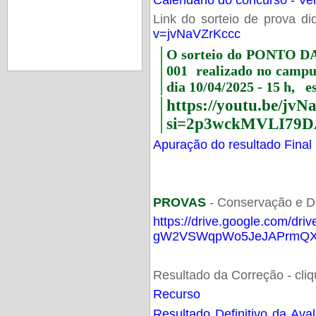
Link do sorteio de prova di
v=jvNaVZrKccc
O sorteio do PONTO 
001 realizado no camp
dia 10/04/2025 - 15 h, e
https://youtu.be/jv
si=2p3wckMVLI79D
Apuração do resultado Final
PROVAS
- Conservação e D
https://drive.google.com/dri
gW2VSWqpWo5JeJAPrmQXV
Resultado da Correção - cli
Recurso
Resultado Definitivo da Ava