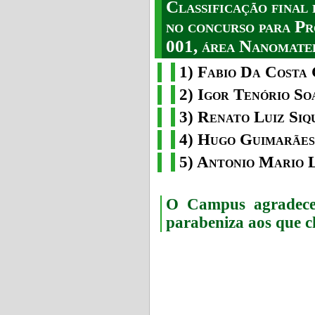
Classificação fina
no concurso para Pr
001, área Nanomater
1) Fabio Da Costa 
2) Igor Tenório So
3) Renato Luiz Siq
4) Hugo Guimarães
5) Antonio Mario 
O Campus agradece 
parabeniza aos que c