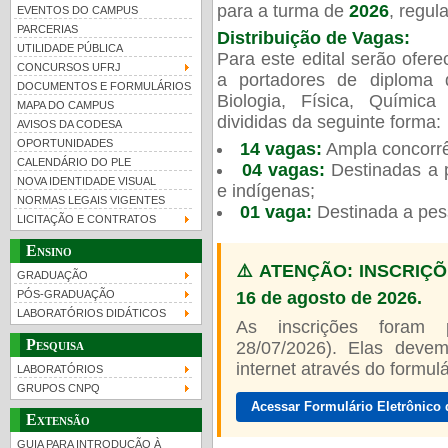
para a turma de
2026
, regu
EVENTOS DO CAMPUS
PARCERIAS
Distribuição de Vagas:
UTILIDADE PÚBLICA
Para este edital serão ofer
CONCURSOS UFRJ
a portadores de diploma 
DOCUMENTOS E FORMULÁRIOS
Biologia, Física, Químic
MAPA DO CAMPUS
UFRJ 100 anos
Guia de boas práticas
PR-
divididas da seguinte forma:
AVISOS DA CODESA
OPORTUNIDADES
14 vagas:
Ampla concorrê
htt
CALENDÁRIO DO PLE
04 vagas:
Destinadas a p
NOVA IDENTIDADE VISUAL
e indígenas;
NORMAS LEGAIS VIGENTES
01 vaga:
Destinada a pes
LICITAÇÃO E CONTRATOS
Ensino
⚠️ ATENÇÃO: INSCRIÇÕ
GRADUAÇÃO
16 de agosto de 2026.
PÓS-GRADUAÇÃO
LABORATÓRIOS DIDÁTICOS
As inscrições foram
Pesquisa
28/07/2026). Elas devem
internet através do formulár
LABORATÓRIOS
GRUPOS CNPQ
Acessar Formulário Eletrônico 
Extensão
GUIA PARA INTRODUÇÃO À