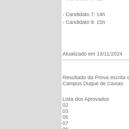
- Candidato 7: 14h
- Candidato 9: 15h
Atualizado em 13/11/2024
¨¨¨¨¨¨¨¨¨¨¨¨¨¨¨¨¨¨¨¨¨¨¨¨¨¨¨¨¨¨¨¨¨¨¨¨¨¨
Resultado da Prova escrita 
Campus Duque de Caxias:
Lista dos Aprovados
02
03
05
07