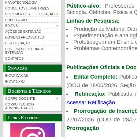
NANOTECNOLOGIA
Público-alvo:
Professores
CONCEITOS E DIRETRIZES
Biologia, Ciências, Física e 
DOCUMENTOS E LEGISLAÇÃO
Linhas de Pesquisa:
CREDITAÇÃO
EDITAIS
Produção de Material Didá
AÇÕES DE EXTENSÃO
Experimentação e analogi
DÚVIDAS FREQUENTES
Prototipagem em Ensino de
CERTIFICAÇÃO
Problemas Contemporâneo
PR5 - PRÓ-REITORIA DE
EXTENSÃO
CONTATOS
Publicações Oficiais e Do
Inovação
Edital Completo:
Publica
INOVA CAXIAS
INOVA UFRJ
(DOU de 18/06/2026, Seção 
Docentes e Técnicos
Retificação:
Publicada 
CORPO DOCENTE
Acessar Retificação
CORPO TÉCNICO
ADMINISTRATIVO
Prorrogação de Inscriç
Links Externos
27/07/2026 (DOU de 28/07
Prorrogação