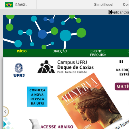
BRASIL
Simplifique!
Co
C
Aplicar Co
INÍCIO
DIREÇÃO
ENSINO E
PESQUISA