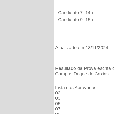
- Candidato 7: 14h
- Candidato 9: 15h
Atualizado em 13/11/2024
¨¨¨¨¨¨¨¨¨¨¨¨¨¨¨¨¨¨¨¨¨¨¨¨¨¨¨¨¨¨¨¨¨¨¨¨¨¨
Resultado da Prova escrita 
Campus Duque de Caxias:
Lista dos Aprovados
02
03
05
07