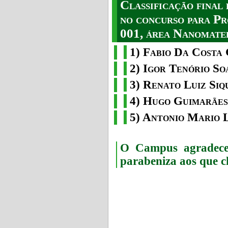
Classificação fina
no concurso para Pr
001, área Nanomater
1) Fabio Da Costa 
2) Igor Tenório So
3) Renato Luiz Siq
4) Hugo Guimarães
5) Antonio Mario 
O Campus agradece 
parabeniza aos que c