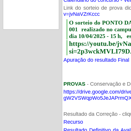
Link do sorteio de prova di
v=jvNaVZrKccc
O sorteio do PONTO 
001 realizado no camp
dia 10/04/2025 - 15 h, e
https://youtu.be/jv
si=2p3wckMVLI79D
Apuração do resultado Final
PROVAS
- Conservação e D
https://drive.google.com/dri
gW2VSWqpWo5JeJAPrmQXV
Resultado da Correção - cli
Recurso
Resultado Definitivo da Ava