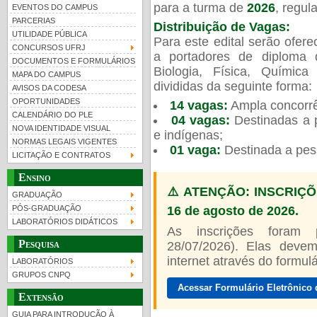
para a turma de
2026
, regu
EVENTOS DO CAMPUS
PARCERIAS
Distribuição de Vagas:
UTILIDADE PÚBLICA
Para este edital serão ofer
CONCURSOS UFRJ
a portadores de diploma 
DOCUMENTOS E FORMULÁRIOS
Biologia, Física, Químic
MAPA DO CAMPUS
UFRJ 100 anos
Guia de boas práticas
PR-
divididas da seguinte forma:
AVISOS DA CODESA
OPORTUNIDADES
14 vagas:
Ampla concorrê
htt
CALENDÁRIO DO PLE
04 vagas:
Destinadas a p
NOVA IDENTIDADE VISUAL
e indígenas;
NORMAS LEGAIS VIGENTES
01 vaga:
Destinada a pes
LICITAÇÃO E CONTRATOS
Ensino
⚠️ ATENÇÃO: INSCRIÇÕ
GRADUAÇÃO
16 de agosto de 2026.
PÓS-GRADUAÇÃO
LABORATÓRIOS DIDÁTICOS
As inscrições foram
Pesquisa
28/07/2026). Elas devem
internet através do formulár
LABORATÓRIOS
GRUPOS CNPQ
Acessar Formulário Eletrônico 
Extensão
GUIA PARA INTRODUÇÃO À