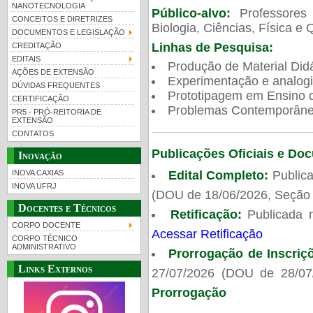
NANOTECNOLOGIA
Público-alvo:
Professores
CONCEITOS E DIRETRIZES
Biologia, Ciências, Física e 
DOCUMENTOS E LEGISLAÇÃO
Linhas de Pesquisa:
CREDITAÇÃO
EDITAIS
Produção de Material Didá
AÇÕES DE EXTENSÃO
Experimentação e analogi
DÚVIDAS FREQUENTES
Prototipagem em Ensino de
CERTIFICAÇÃO
Problemas Contemporâneo
PR5 - PRÓ-REITORIA DE
EXTENSÃO
CONTATOS
Publicações Oficiais e Do
Inovação
Edital Completo:
Publica
INOVA CAXIAS
INOVA UFRJ
(DOU de 18/06/2026, Seção 
Docentes e Técnicos
Retificação:
Publicada 
CORPO DOCENTE
Acessar Retificação
CORPO TÉCNICO
ADMINISTRATIVO
Prorrogação de Inscriç
Links Externos
27/07/2026 (DOU de 28/07
Prorrogação