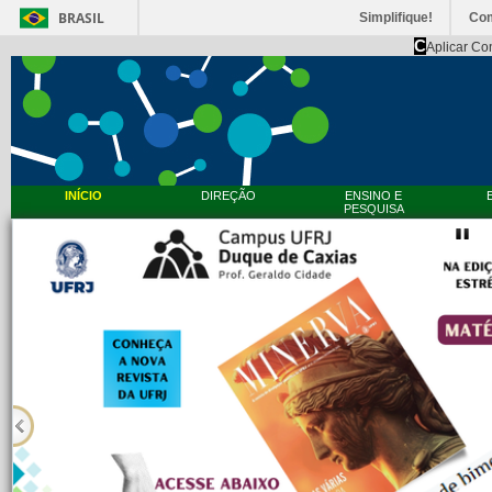
BRASIL
Simplifique!
Co
C
Aplicar Co
INÍCIO
DIREÇÃO
ENSINO E
PESQUISA