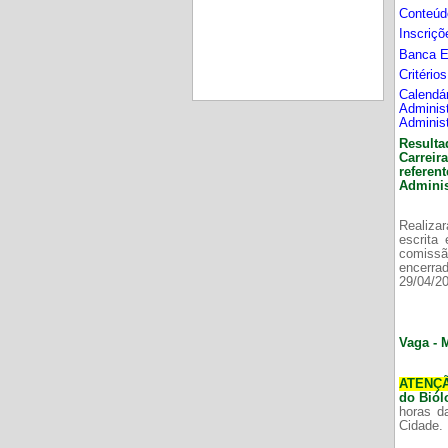
Conteúd
Inscriç
Banca 
Critério
Calend
Adminis
Adminis
Resulta
Carrei
refere
Adminis
Realizar
escrita
comissã
encerr
29/04/2
Vaga - 
ATENÇ
do Bió
horas d
Cidade.