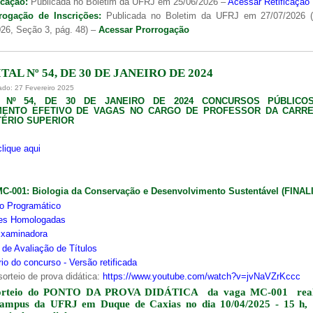
icação:
Publicada no Boletim da UFRJ em 25/06/2026 –
Acessar Retificação
rogação de Inscrições:
Publicada no Boletim da UFRJ em 27/07/2026 
26, Seção 3, pág. 48) –
Acessar Prorrogação
TAL Nº 54, DE 30 DE JANEIRO DE 2024
ado: 27 Fevereiro 2025
L Nº 54, DE 30 DE JANEIRO DE 2024 CONCURSOS PÚBLICO
MENTO EFETIVO DE VAGAS NO CARGO DE PROFESSOR DA CARRE
ÉRIO SUPERIOR
clique aqui
MC-001:
Biologia da Conservação e Desenvolvimento Sustentável (FINA
o Programático
ões Homologadas
xaminadora
s de Avaliação de Títulos
io do concurso - Versão retificada
sorteio de prova didática:
https://www.youtube.com/watch?v=jvNaVZrKccc
orteio do PONTO DA PROVA DIDÁTICA da vaga MC-001 real
campus da UFRJ em Duque de Caxias no dia 10/04/2025 - 15 h,