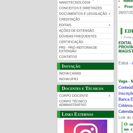
Retif
NANOTECNOLOGIA
Pror
CONCEITOS E DIRETRIZES
28/07/20
DOCUMENTOS E LEGISLAÇÃO
CREDITAÇÃO
EDITAIS
EDI
AÇÕES DE EXTENSÃO
DÚVIDAS FREQUENTES
Public
CERTIFICAÇÃO
EDITA
PROVI
PR5 - PRÓ-REITORIA DE
MAGIST
EXTENSÃO
CONTATOS
Edital -
Inovação
INOVA CAXIAS
INOVA UFRJ
Vaga - 
Conteúd
Docentes e Técnicos
Inscriç
CORPO DOCENTE
Banca E
CORPO TÉCNICO
ADMINISTRATIVO
Critério
Calendár
Links Externos
Link do 
O s
no 