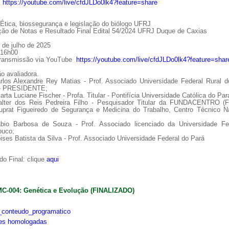
:
https://youtube.com/live/cfdJLDo0lk4?feature=share
tica, biossegurança e legislação do biólogo UFRJ
ção de Notas e Resultado Final Edital 54/2024 UFRJ Duque de Caxias
 de julho de 2025
 16h00
Transmissão via YouTube
https://youtube.com/live/cfdJLDo0lk4?feature=shar
o avaliadora.
arlos Alexandre Rey Matias - Prof. Associado Universidade Federal Rural d
 - PRESIDENTE;
arta Luciane Fischer - Profa. Titular - Pontifícia Universidade Católica do Par
alter dos Reis Pedreira Filho - Pesquisador Titular da FUNDACENTRO (
uprat Figueiredo de Segurança e Medicina do Trabalho, Centro Técnico Na
ábio Barbosa de Souza - Prof. Associado licenciado da Universidade Fe
uco;
ises Batista da Silva - Prof. Associado Universidade Federal do Pará
o Final: clique
aqui
MC-004: Genética e Evolução (FINALIZADO)
conteudo_programatico
ões homologadas