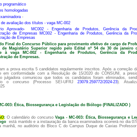
o programático
ões homologadas
Examinadora
-
s de avaliação dos títulos - vaga MC-002
ário Aprovado- MC002 - Engenharia de Produtos, Gerência da Pro
tração de Empresas MC002 - Engenharia de Produtos, Gerência da Pr
tração de Empresas
do Final do Concurso Público para provimento efetivo de cargo de Prof
ra de
Magistério Superior regido pelo Edital nº 54 de 30 de janeiro 
nte à vaga MC-002 -
Engenharia de Produtos, Gerência da Pro
tração de Empresas.
am a prova escrita 5 candidatos regularmente inscritos. Após a correção 
 e em conformidade com a Resolução de 15/2020 do CONSUNI, a presi
o julgadora comunicou que todos os candidatos foram eliminados, sen
ado o concurso (Processo SEI-UFRJ
23079.259772/2024-23
). Atuali
025
MC-003: Ética, Biossegurança e Legislação do Biólogo (FINALIZADO )
ÃO
:
O calendário do concurso
Vaga - MC-003: Ética, Biossegurança e Le
logo
está mantido e a instauração da banca examinadora ocorrerá no dia 07
a manhã, no auditório do Bloco C do Campus Duque de Caxias Professor