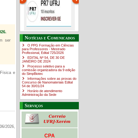
26.
Guia de boas práticas
O Campus em Números
Guia do estudante
PR-7 Canal Youtube
Notícias e Comunicados
em ser
O PPG Formação em Ciências
https://www.youtube.com/channe
para Professores - Mestrado
Profissional, Edital ​725/202​6
EDITAL Nº 54, DE 30 DE
JANEIRO DE 2024
Processo seletivo para a
comissão organizadora da 9 edição
Física e
do SimpBiotec
Informações sobre as provas do
Concurso de Nanomateriais Edital
54 de 30/01/24
Horário de atendimento
Administração da Sede
Serviços
06/2026,
CPA