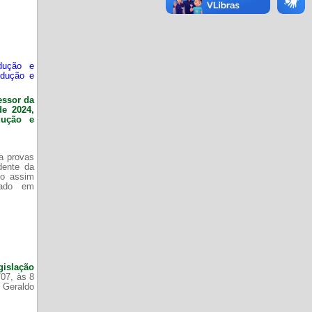
dução e
odução e
essor da
de 2024,
dução e
da provas
dente da
do assim
zado em
gislação
/07, às 8
 Geraldo