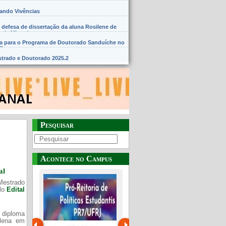
hando Vivências
 defesa de dissertação da aluna Rosilene de
 de Miranda
na para o Programa de Doutorado Sanduíche no
SE
trado e Doutorado 2025.2
Pesquisar
Acontece no Campus
al
Mestrado
elo
Edital
 diploma
Plena em