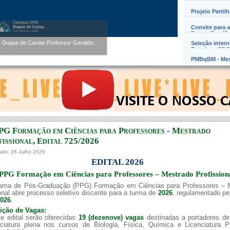
Projeto Partil
Convite para a
Werner Florentino Brandão
Barros Damião
entino Brandão A...
Seleção inter
Exterior – PD
PMBqBM - Mes
PG Formação em Ciências para Professores - Mestrado
issional, Edital ​725/202​6
ado: 28 Julho 2026
EDITAL 2026
PPG Formação em Ciências para Professores – Mestrado Profission
ama de Pós-Graduação (PPG) Formação em Ciências para Professores – 
onal abre processo seletivo discente para a turma de
2026
, regulamentado p
2026
.
uição de Vagas:
e edital serão oferecidas
19 (dezenove) vagas
destinadas a portadores de
nciatura plena nos cursos de Biologia, Física, Química e Licenciatura 