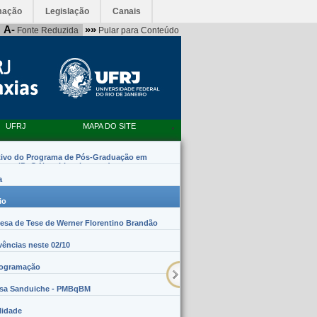
mação
Legislação
Canais
A-
»»
Fonte Reduzida
Pular para Conteúdo
UFRJ
MAPA DO SITE
tivo do Programa de Pós-Graduação em
emas (PpG Nanobiossistemas)
a
io
sa de Tese de Werner Florentino Brandão
vências neste 02/10
rogramação
lsa Sanduiche - PMBqBM
lidade