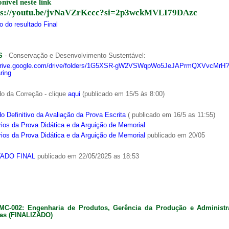
onível neste link
ps://youtu.be/jvNaVZrKccc?si=2p3wckMVLI79DAzc
 do resultado Final
S
- Conservação e Desenvolvimento Sustentável:
/drive.google.com/drive/folders/1G5XSR-gW2VSWqpWo5JeJAPrmQXVvcMrH?
ring
o da Correção - clique
aqui
(publicado em 15/5 às 8:00)
o Definitivo da Avaliação da Prova Escrita
( publicado em 16/5 as 11:55)
ios da Prova Didática e da Arguição de Memorial
ios da Prova Didática e da Arguição de Memorial
publicado em 20/05
ADO FINAL
publicado em 22/05/2025 as 18:53
MC-002: Engenharia de Produtos, Gerência da Produção e Administ
as (FINALIZADO)