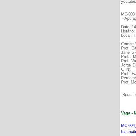
youtube
MC-003 É
- Apura
Data: 14
Horário:
Local: 
Comissã
Prof. C
Janeiro
Profa. M
Prof. W
Jorge D
CTN);
Prof. F
Pernamb
Prof. Mo
Resultad
Vaga - 
MC-004_
Inscriç