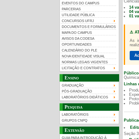
Ciências
EVENTOS DO CAMPUS
14 v
PARCERIAS
04 v
UTILIDADE PÚBLICA
01 v
CONCURSOS UFRJ
DOCUMENTOS E FORMULÁRIOS
⚠️ A
MAPA DO CAMPUS
UFRJ 100 anos
AVISOS DA CODESA
As i
OPORTUNIDADES
reali
CALENDÁRIO DO PLE
Ac
NOVA IDENTIDADE VISUAL
NORMAS LEGAIS VIGENTES
LICITAÇÃO E CONTRATOS
Público
Ensino
Química
Linhas 
GRADUAÇÃO
Produ
PÓS-GRADUAÇÃO
Exper
LABORATÓRIOS DIDÁTICOS
Proto
Prob
Pesquisa
LABORATÓRIOS
Publica
GRUPOS CNPQ
Edit
Extensão
Seção 3
GUIA PARA INTRODUÇÃO À