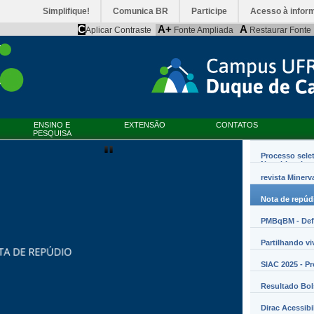
Simplifique!
Comunica BR
Participe
Acesso à infor
C
A+
A
Aplicar Contraste
Fonte Ampliada
Restaurar Fonte
ENSINO E
EXTENSÃO
CONTATOS
PESQUISA
Processo sele
Nanobiossist
revista Minerv
Nota de repúd
PMBqBM - Defe
Partilhando vi
SIAC 2025 - P
Resultado Bo
Dirac Acessibi