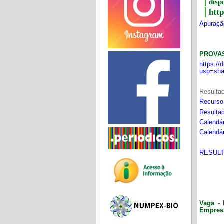
disp
htt
Apuração
PROVA
https:/
usp=sha
Resultad
Recurso
Resultad
Calendár
Calendár
RESULT
Vaga - 
Empres