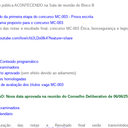
o pública ACONTECENDO na Sala de reunião do Bloco B
o da primeira etapa do concurso MC-003 - Prova escrita
ama proposto para o concurso MC-003
 das notas e resultado final, concurso MC-003 Ética, biossegurança e legi
youtube.com/live/cfdJLDo0lk4?feature=share
Conteúdo programático
xaminadora
rio aprovado
(sem efeito devido ao adiamento)
ões homologadas
s de avaliação dos títulos vaga MC-003
: Nova data aprovada na reunião do Conselho Deliberativo de 06/06/25
xaminadora
lendário
ração das notas e Resultado final serão transmitido