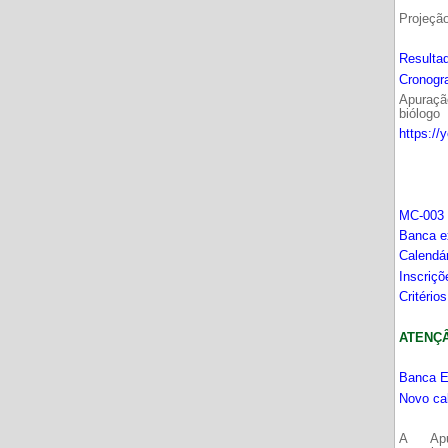
Projeçã
Resultad
Cronogr
Apuração
biólogo
https://
MC-003 
Banca e
Calendá
Inscriç
Critério
ATENÇÂO
Banca E
Novo ca
A Apu