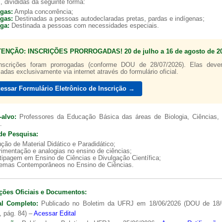
, divididas da seguinte forma:
agas:
Ampla concorrência;
agas:
Destinadas a pessoas autodeclaradas pretas, pardas e indígenas;
aga:
Destinada a pessoas com necessidades especiais.
TENÇÃO: INSCRIÇÕES PRORROGADAS! 20 de julho a 16 de agosto de 20
nscrições foram prorrogadas (conforme DOU de 28/07/2026). Elas dev
zadas exclusivamente via internet através do formulário oficial.
essar Formulário Eletrônico de Inscrição →
-alvo:
Professores da Educação Básica das áreas de Biologia, Ciências, 
.
de Pesquisa:
ção de Material Didático e Paradidático;
imentação e analogias no ensino de ciências;
tipagem em Ensino de Ciências e Divulgação Científica;
lemas Contemporâneos no Ensino de Ciências.
ções Oficiais e Documentos:
al Completo:
Publicado no Boletim da UFRJ em 18/06/2026 (DOU de 18/
, pág. 84) –
Acessar Edital