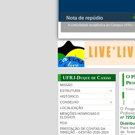
PMBqBM - Defesa de Tese de 
PMBqBM - Defesa de Doutorado - Werner Flor
O P
UFRJ-Duque de Caxias
Prof
MISSÃO
Public
ESTRUTURA
HISTÓRICO
CONSELHO
LOCALIZAÇÃO
O Progr
Profissi
MENÇÕES HONROSAS E
nº 725/
ELOGIOS
PGD
Distrib
Para est
PRESTAÇÃO DE CONTAS DA
de lice
DIREÇÃO - GESTÃO 2020-2024