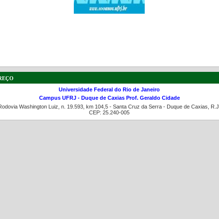
a de boas práticas
PR-7 Canal Youtube
reço
https://www.youtube.com/channel/UC46BbEKCwNCdJvi
Universidade Federal do Rio de Janeiro
Campus UFRJ - Duque de Caxias Prof. Geraldo Cidade
Rodovia Washington Luiz, n. 19.593, km 104,5 - Santa Cruz da Serra - Duque de Caxias, R.J
CEP: 25.240-005