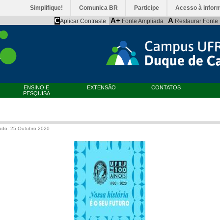
Simplifique!
Comunica BR
Participe
Acesso à infor
C
A+
A
Aplicar Contraste
Fonte Ampliada
Restaurar Fonte
ENSINO E
EXTENSÃO
CONTATOS
PESQUISA
ado: 25 Outubro 2020