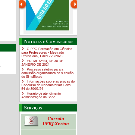
Guia do estudante
O Campus em Números
Notícias e Comunicados
4sNpOf3w
O PPG Formação em Ciências
para Professores - Mestrado
Profissional, Edital ​725/202​6
EDITAL Nº 54, DE 30 DE
JANEIRO DE 2024
.
Processo seletivo para a
comissão organizadora da 9 edição
do SimpBiotec
Informações sobre as provas do
Concurso de Nanomateriais Edital
54 de 30/01/24
Horário de atendimento
Administração da Sede
Serviços