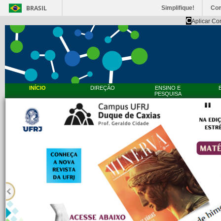
BRASIL
Simplifique!
Co
C
Aplicar Co
INÍCIO
DIREÇÃO
ENSINO E
PESQUISA