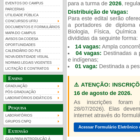
para a turma de
2026
, regu
EVENTOS DO CAMPUS
PARCERIAS
Distribuição de Vagas:
UTILIDADE PÚBLICA
Para este edital serão ofer
CONCURSOS UFRJ
a portadores de diploma 
DOCUMENTOS E FORMULÁRIOS
Biologia, Física, Químic
MAPA DO CAMPUS
UFRJ 100 anos
Guia de boas práticas
PR-
divididas da seguinte forma:
AVISOS DA CODESA
OPORTUNIDADES
14 vagas:
Ampla concorrê
htt
CALENDÁRIO DO PLE
04 vagas:
Destinadas a p
NOVA IDENTIDADE VISUAL
e indígenas;
NORMAS LEGAIS VIGENTES
01 vaga:
Destinada a pes
LICITAÇÃO E CONTRATOS
Ensino
⚠️ ATENÇÃO: INSCRIÇÕ
GRADUAÇÃO
16 de agosto de 2026.
PÓS-GRADUAÇÃO
LABORATÓRIOS DIDÁTICOS
As inscrições foram
Pesquisa
28/07/2026). Elas devem
internet através do formulár
LABORATÓRIOS
GRUPOS CNPQ
Acessar Formulário Eletrônico 
Extensão
GUIA PARA INTRODUÇÃO À