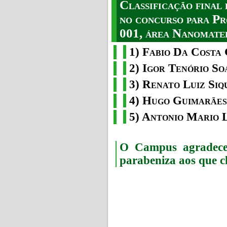
Classificação fina
no concurso para Pr
001, área Nanomater
1) Fabio Da Costa 
2) Igor Tenório So
3) Renato Luiz Siq
4) Hugo Guimarães
5) Antonio Mario 
O Campus agradece 
parabeniza aos que c