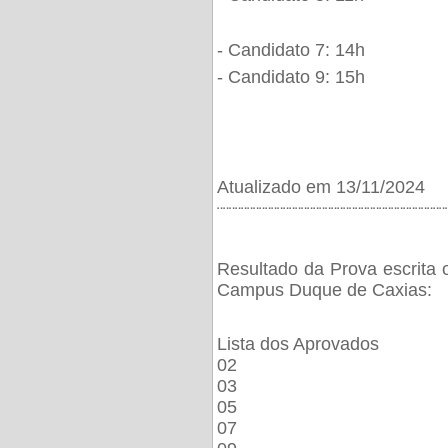
- Candidato 7: 14h
- Candidato 9: 15h
Atualizado em 13/11/2024
¨¨¨¨¨¨¨¨¨¨¨¨¨¨¨¨¨¨¨¨¨¨¨¨¨¨¨¨¨¨¨¨¨¨¨¨¨¨
Resultado da Prova escrita 
Campus Duque de Caxias:
Lista dos Aprovados
02
03
05
07