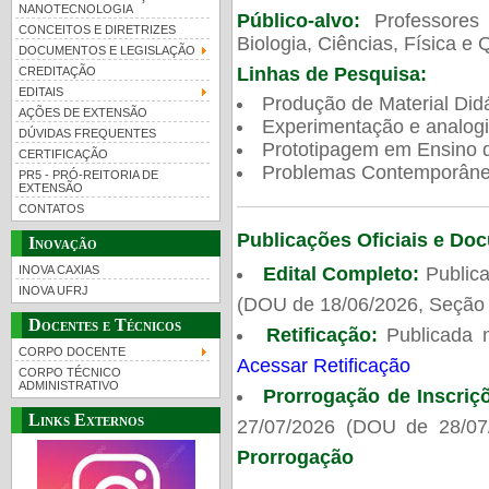
NANOTECNOLOGIA
Público-alvo:
Professores
CONCEITOS E DIRETRIZES
Biologia, Ciências, Física e 
DOCUMENTOS E LEGISLAÇÃO
Linhas de Pesquisa:
CREDITAÇÃO
EDITAIS
Produção de Material Didá
AÇÕES DE EXTENSÃO
Experimentação e analogi
DÚVIDAS FREQUENTES
Prototipagem em Ensino de
CERTIFICAÇÃO
Problemas Contemporâneo
PR5 - PRÓ-REITORIA DE
EXTENSÃO
CONTATOS
Publicações Oficiais e Do
Inovação
Edital Completo:
Publica
INOVA CAXIAS
INOVA UFRJ
(DOU de 18/06/2026, Seção 
Docentes e Técnicos
Retificação:
Publicada 
CORPO DOCENTE
Acessar Retificação
CORPO TÉCNICO
ADMINISTRATIVO
Prorrogação de Inscriç
Links Externos
27/07/2026 (DOU de 28/07
Prorrogação