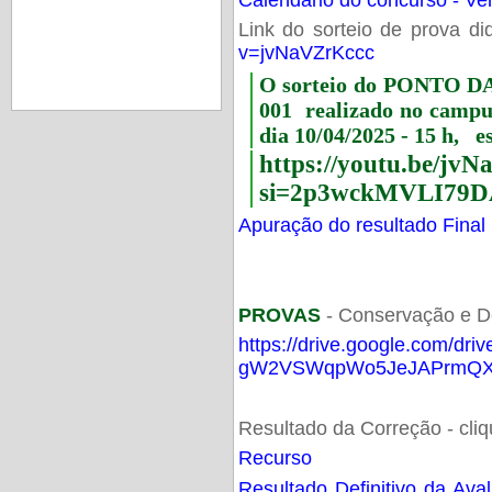
Link do sorteio de prova di
v=jvNaVZrKccc
O sorteio do PONTO 
001 realizado no camp
dia 10/04/2025 - 15 h, e
https://youtu.be/jv
si=2p3wckMVLI79D
Apuração do resultado Final
PROVAS
- Conservação e D
https://drive.google.com/dri
gW2VSWqpWo5JeJAPrmQXV
Resultado da Correção - cli
Recurso
Resultado Definitivo da Ava