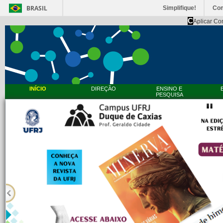
BRASIL
Simplifique!
Co
C
Aplicar Co
INÍCIO
DIREÇÃO
ENSINO E
PESQUISA