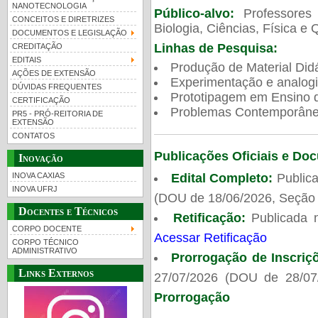
NANOTECNOLOGIA
Público-alvo:
Professores
CONCEITOS E DIRETRIZES
Biologia, Ciências, Física e 
DOCUMENTOS E LEGISLAÇÃO
Linhas de Pesquisa:
CREDITAÇÃO
EDITAIS
Produção de Material Didá
AÇÕES DE EXTENSÃO
Experimentação e analogi
DÚVIDAS FREQUENTES
Prototipagem em Ensino de
CERTIFICAÇÃO
Problemas Contemporâneo
PR5 - PRÓ-REITORIA DE
EXTENSÃO
CONTATOS
Publicações Oficiais e Do
Inovação
Edital Completo:
Publica
INOVA CAXIAS
INOVA UFRJ
(DOU de 18/06/2026, Seção 
Docentes e Técnicos
Retificação:
Publicada 
CORPO DOCENTE
Acessar Retificação
CORPO TÉCNICO
ADMINISTRATIVO
Prorrogação de Inscriç
Links Externos
27/07/2026 (DOU de 28/07
Prorrogação