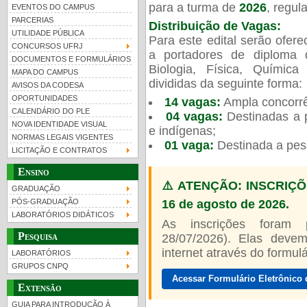
para a turma de
2026
, regu
EVENTOS DO CAMPUS
PARCERIAS
Distribuição de Vagas:
UTILIDADE PÚBLICA
Para este edital serão ofer
CONCURSOS UFRJ
a portadores de diploma 
DOCUMENTOS E FORMULÁRIOS
Biologia, Física, Químic
MAPA DO CAMPUS
UFRJ 100 anos
Guia de boas práticas
PR-
divididas da seguinte forma:
AVISOS DA CODESA
OPORTUNIDADES
14 vagas:
Ampla concorrê
htt
CALENDÁRIO DO PLE
04 vagas:
Destinadas a p
NOVA IDENTIDADE VISUAL
e indígenas;
NORMAS LEGAIS VIGENTES
01 vaga:
Destinada a pes
LICITAÇÃO E CONTRATOS
Ensino
⚠️ ATENÇÃO: INSCRIÇÕ
GRADUAÇÃO
16 de agosto de 2026.
PÓS-GRADUAÇÃO
LABORATÓRIOS DIDÁTICOS
As inscrições foram
Pesquisa
28/07/2026). Elas devem
internet através do formulár
LABORATÓRIOS
GRUPOS CNPQ
Acessar Formulário Eletrônico 
Extensão
GUIA PARA INTRODUÇÃO À