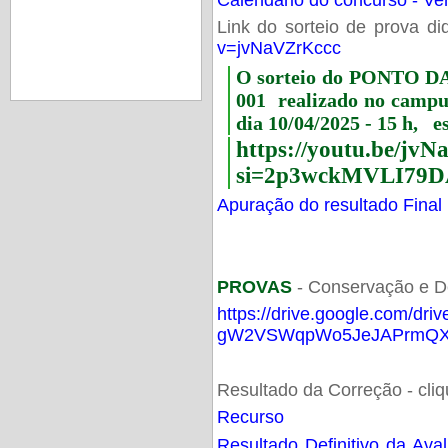
Link do sorteio de prova di
v=jvNaVZrKccc
O sorteio do PONTO 
001 realizado no camp
dia 10/04/2025 - 15 h, e
https://youtu.be/jv
si=2p3wckMVLI79D
Apuração do resultado Final
PROVAS
- Conservação e D
https://drive.google.com/dri
gW2VSWqpWo5JeJAPrmQXV
Resultado da Correção - cli
Recurso
Resultado Definitivo da Ava