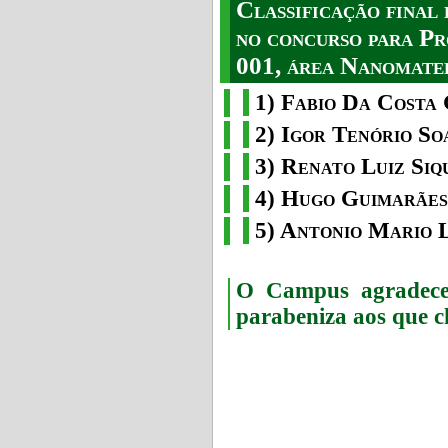
Classificação fina
no concurso para Pr
001, área Nanomater
1) Fabio Da Costa 
2) Igor Tenório So
3) Renato Luiz Siq
4) Hugo Guimarães
5) Antonio Mario 
O Campus agradece 
parabeniza aos que c