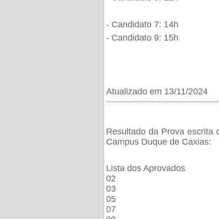
- Candidato 7: 14h
- Candidato 9: 15h
Atualizado em 13/11/2024
¨¨¨¨¨¨¨¨¨¨¨¨¨¨¨¨¨¨¨¨¨¨¨¨¨¨¨¨¨¨¨¨¨¨¨¨¨¨
Resultado da Prova escrita 
Campus Duque de Caxias:
Lista dos Aprovados
02
03
05
07