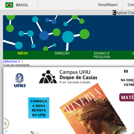
BRASIL
Simplifique!
Co
C
Aplicar Co
INÍCIO
DIREÇÃO
ENSINO E
PESQUISA
slideshow 2
Guia do estudante