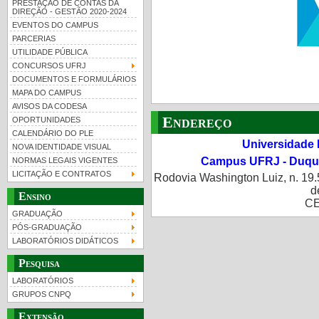
PRESTAÇÃO DE CONTAS DA
DIREÇÃO - GESTÃO 2020-2024
EVENTOS DO CAMPUS
PARCERIAS
UTILIDADE PÚBLICA
CONCURSOS UFRJ
DOCUMENTOS E FORMULÁRIOS
MAPA DO CAMPUS
UFRJ 100 anos
Guia de boas práticas
PR-
AVISOS DA CODESA
Endereço
OPORTUNIDADES
htt
CALENDÁRIO DO PLE
Universidade 
NOVA IDENTIDADE VISUAL
Campus UFRJ - Duque
NORMAS LEGAIS VIGENTES
LICITAÇÃO E CONTRATOS
Rodovia Washington Luiz, n. 19.
d
Ensino
CE
GRADUAÇÃO
PÓS-GRADUAÇÃO
LABORATÓRIOS DIDÁTICOS
Pesquisa
LABORATÓRIOS
GRUPOS CNPQ
Extensão