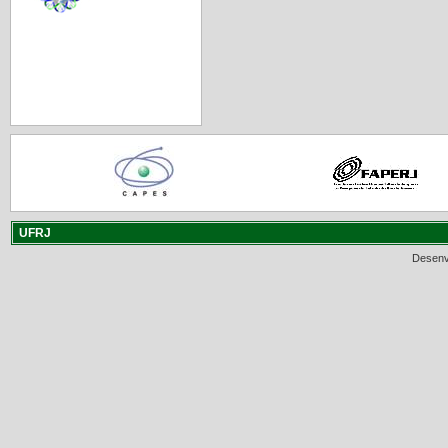
UFRJ
Desenv