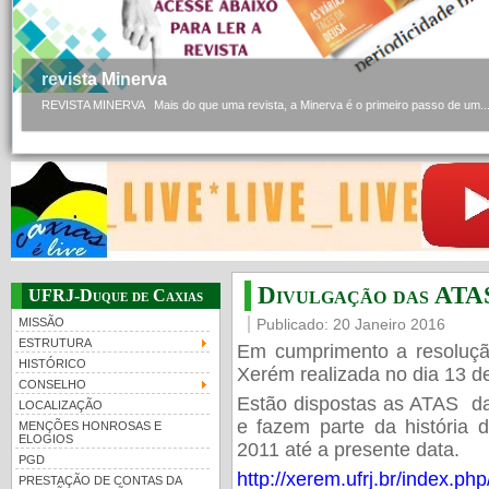
revista Minerva
REVISTA MINERVA Mais do que uma revista, a Minerva é o primeiro passo de um..
Divulgação das ATA
UFRJ-Duque de Caxias
MISSÃO
Publicado: 20 Janeiro 2016
ESTRUTURA
Em cumprimento a resoluçã
HISTÓRICO
Xerém realizada no dia 13 
CONSELHO
Estão dispostas as ATAS da
LOCALIZAÇÃO
e fazem parte da história
MENÇÕES HONROSAS E
ELOGIOS
2011 até a presente data.
PGD
http://xerem.ufrj.br/index.ph
PRESTAÇÃO DE CONTAS DA