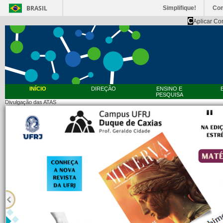
BRASIL
Simplifique!
Co
C
Aplicar Co
INÍCIO
DIREÇÃO
ENSINO E
PESQUISA
Divulgação das ATAS