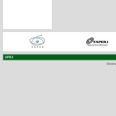
UFRJ
Desenv