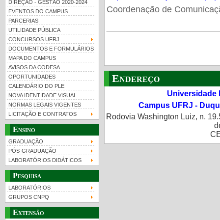
DIREÇÃO - GESTÃO 2020-2024
Coordenação de Comunicaç
EVENTOS DO CAMPUS
PARCERIAS
UTILIDADE PÚBLICA
CONCURSOS UFRJ
DOCUMENTOS E FORMULÁRIOS
MAPA DO CAMPUS
UFRJ 100 anos
Guia de boas práticas
PR-
AVISOS DA CODESA
Endereço
OPORTUNIDADES
htt
CALENDÁRIO DO PLE
Universidade 
NOVA IDENTIDADE VISUAL
Campus UFRJ - Duque
NORMAS LEGAIS VIGENTES
LICITAÇÃO E CONTRATOS
Rodovia Washington Luiz, n. 19.
d
Ensino
CE
GRADUAÇÃO
PÓS-GRADUAÇÃO
LABORATÓRIOS DIDÁTICOS
Pesquisa
LABORATÓRIOS
GRUPOS CNPQ
Extensão