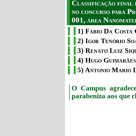
Classificação fina
no concurso para Pr
001, área Nanomater
1) Fabio Da Costa 
2) Igor Tenório So
3) Renato Luiz Siq
4) Hugo Guimarães
5) Antonio Mario 
O Campus agradece 
parabeniza aos que c