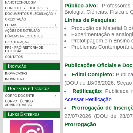
NANOTECNOLOGIA
Público-alvo:
Professores
CONCEITOS E DIRETRIZES
Biologia, Ciências, Física e 
DOCUMENTOS E LEGISLAÇÃO
Linhas de Pesquisa:
CREDITAÇÃO
EDITAIS
Produção de Material Didá
AÇÕES DE EXTENSÃO
Experimentação e analogi
DÚVIDAS FREQUENTES
Prototipagem em Ensino de
CERTIFICAÇÃO
Problemas Contemporâneo
PR5 - PRÓ-REITORIA DE
EXTENSÃO
CONTATOS
Publicações Oficiais e Do
Inovação
Edital Completo:
Publica
INOVA CAXIAS
INOVA UFRJ
(DOU de 18/06/2026, Seção 
Docentes e Técnicos
Retificação:
Publicada 
CORPO DOCENTE
Acessar Retificação
CORPO TÉCNICO
ADMINISTRATIVO
Prorrogação de Inscriç
Links Externos
27/07/2026 (DOU de 28/07
Prorrogação