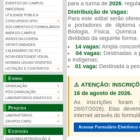
para a turma de
2026
, regu
EVENTOS DO CAMPUS
PARCERIAS
Distribuição de Vagas:
UTILIDADE PÚBLICA
Para este edital serão ofer
CONCURSOS UFRJ
a portadores de diploma 
DOCUMENTOS E FORMULÁRIOS
Biologia, Física, Químic
MAPA DO CAMPUS
UFRJ 100 anos
divididas da seguinte forma:
AVISOS DA CODESA
OPORTUNIDADES
14 vagas:
Ampla concorrê
CALENDÁRIO DO PLE
04 vagas:
Destinadas a p
NOVA IDENTIDADE VISUAL
e indígenas;
NORMAS LEGAIS VIGENTES
01 vaga:
Destinada a pes
LICITAÇÃO E CONTRATOS
Ensino
⚠️ ATENÇÃO: INSCRIÇÕ
GRADUAÇÃO
16 de agosto de 2026.
PÓS-GRADUAÇÃO
LABORATÓRIOS DIDÁTICOS
As inscrições foram
Pesquisa
28/07/2026). Elas devem
internet através do formulár
LABORATÓRIOS
GRUPOS CNPQ
Acessar Formulário Eletrônico 
Extensão
GUIA PARA INTRODUÇÃO À