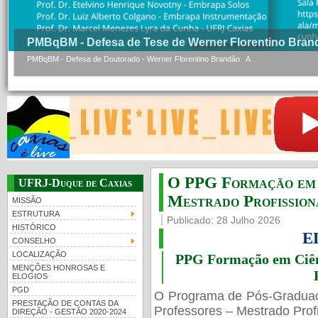
PMBqBM - Defesa de Tese de Werner Florentino Bran
PMBqBM - Defesa de Doutorado - Werner Florentino Brandão A...
O PPG Formação em C
UFRJ-Duque de Caxias
Mestrado Profissiona
MISSÃO
ESTRUTURA
Publicado: 28 Julho 2026
HISTÓRICO
E
CONSELHO
LOCALIZAÇÃO
PPG Formação em Ciênc
MENÇÕES HONROSAS E
ELOGIOS
PGD
O Programa de Pós-Gradua
PRESTAÇÃO DE CONTAS DA
Professores – Mestrado Profi
DIREÇÃO - GESTÃO 2020-2024