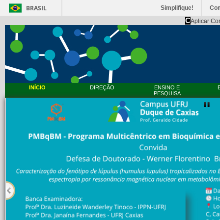
BRASIL
Simplifique!
Co
C
Aplicar Co
INÍCIO
DIREÇÃO
ENSINO E
PESQUISA