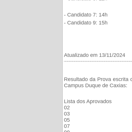
- Candidato 7: 14h
- Candidato 9: 15h
Atualizado em 13/11/2024
¨¨¨¨¨¨¨¨¨¨¨¨¨¨¨¨¨¨¨¨¨¨¨¨¨¨¨¨¨¨¨¨¨¨¨¨¨¨
Resultado da Prova escrita 
Campus Duque de Caxias:
Lista dos Aprovados
02
03
05
07