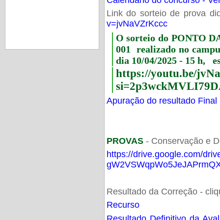
Link do sorteio de prova di
v=jvNaVZrKccc
O sorteio do PONTO 
001 realizado no camp
dia 10/04/2025 - 15 h, e
https://youtu.be/jv
si=2p3wckMVLI79D
Apuração do resultado Final
PROVAS
- Conservação e D
https://drive.google.com/dri
gW2VSWqpWo5JeJAPrmQXV
Resultado da Correção - cli
Recurso
Resultado Definitivo da Ava