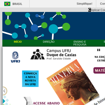
BRASIL
Simplifique!
Co
C
Aplicar Co
INÍCIO
DIREÇÃO
ENSINO E
PESQUISA