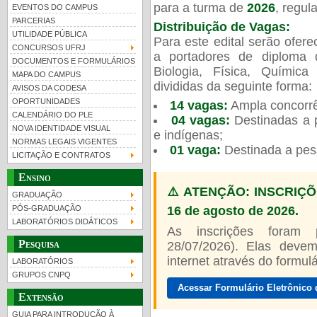
para a turma de
2026
, regu
EVENTOS DO CAMPUS
PARCERIAS
Distribuição de Vagas:
UTILIDADE PÚBLICA
Para este edital serão ofer
CONCURSOS UFRJ
a portadores de diploma 
DOCUMENTOS E FORMULÁRIOS
Biologia, Física, Químic
MAPA DO CAMPUS
UFRJ 100 anos
Guia de boas práticas
PR-
divididas da seguinte forma:
AVISOS DA CODESA
OPORTUNIDADES
14 vagas:
Ampla concorrê
htt
CALENDÁRIO DO PLE
04 vagas:
Destinadas a p
NOVA IDENTIDADE VISUAL
e indígenas;
NORMAS LEGAIS VIGENTES
01 vaga:
Destinada a pes
LICITAÇÃO E CONTRATOS
Ensino
⚠️ ATENÇÃO: INSCRIÇÕ
GRADUAÇÃO
16 de agosto de 2026.
PÓS-GRADUAÇÃO
LABORATÓRIOS DIDÁTICOS
As inscrições foram
Pesquisa
28/07/2026). Elas devem
internet através do formulár
LABORATÓRIOS
GRUPOS CNPQ
Acessar Formulário Eletrônico 
Extensão
GUIA PARA INTRODUÇÃO À