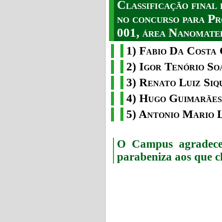
Classificação fina
no concurso para Pr
001, área Nanomater
1) Fabio Da Costa 
2) Igor Tenório So
3) Renato Luiz Siq
4) Hugo Guimarães
5) Antonio Mario 
O Campus agradece 
parabeniza aos que c