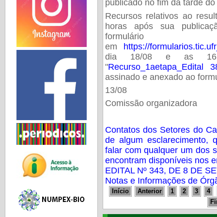
publicado no fim da tarde do
Recursos relativos ao resu
horas após sua publicaç
formulár
em
https://formularios.tic.u
dia 18/08 e as 16
"
Recurso_1aetapa_Edital 3
assinado e anexado ao formu
13/08
Comissão organizadora
Contatos dos Setores do C
de algum esclarecimento, 
falar com qualquer um dos 
encontram disponíveis nos e
EDITAL Nº 343, DE 8 DE 
Notas e Informações de Órg
Início
Anterior
1
2
3
4
F