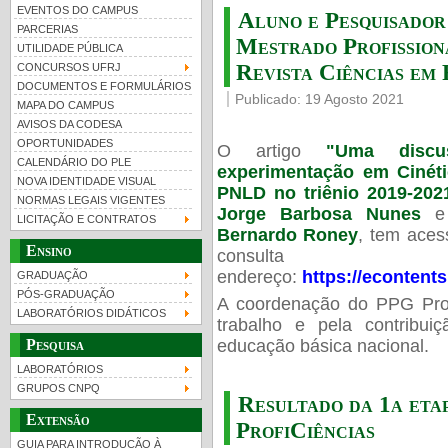
EVENTOS DO CAMPUS
Aluno e Pesquisad
PARCERIAS
Mestrado Profissiona
UTILIDADE PÚBLICA
Revista Ciências e
CONCURSOS UFRJ
DOCUMENTOS E FORMULÁRIOS
Publicado: 19 Agosto 2021
MAPA DO CAMPUS
UFRJ 100 anos
Guia de boas práticas
PR-
AVISOS DA CODESA
OPORTUNIDADES
O artigo
"Uma discu
htt
CALENDÁRIO DO PLE
experimentação em Cinéti
NOVA IDENTIDADE VISUAL
PNLD no triênio 2019-202
NORMAS LEGAIS VIGENTES
Jorge Barbosa Nunes
e 
LICITAÇÃO E CONTRATOS
Bernardo Roney
, tem acess
Ensino
consulta
endereço:
https://econtent
GRADUAÇÃO
PÓS-GRADUAÇÃO
A coordenação do PPG Prof
LABORATÓRIOS DIDÁTICOS
trabalho e pela contribu
educação básica nacional.
Pesquisa
LABORATÓRIOS
GRUPOS CNPQ
Resultado da 1a etap
Extensão
ProfiCiências
GUIA PARA INTRODUÇÃO À