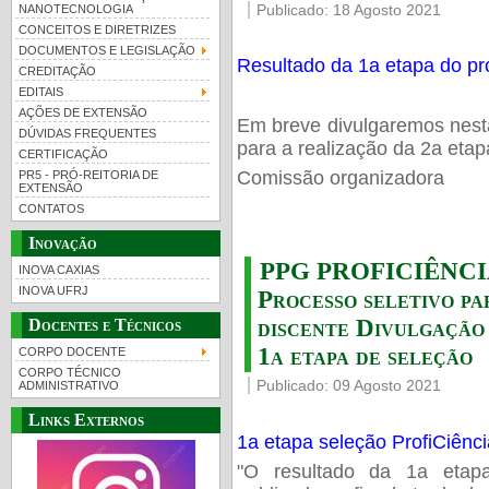
Publicado: 18 Agosto 2021
NANOTECNOLOGIA
CONCEITOS E DIRETRIZES
DOCUMENTOS E LEGISLAÇÃO
Resultado da 1a etapa do pro
CREDITAÇÃO
EDITAIS
AÇÕES DE EXTENSÃO
Em breve divulgaremos nesta
DÚVIDAS FREQUENTES
para a realização da 2a etap
CERTIFICAÇÃO
Comissão organizadora
PR5 - PRÓ-REITORIA DE
EXTENSÃO
CONTATOS
Inovação
PPG PROFICIÊNCIAS
INOVA CAXIAS
INOVA UFRJ
Processo seletivo pa
discente Divulgação 
Docentes e Técnicos
1a etapa de seleção
CORPO DOCENTE
CORPO TÉCNICO
Publicado: 09 Agosto 2021
ADMINISTRATIVO
Links Externos
1a etapa seleção ProfiCiênc
"O resultado da 1a etapa