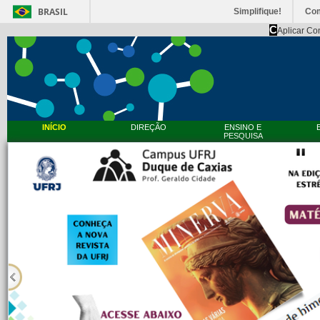
BRASIL
Simplifique!
Co
C
Aplicar Co
INÍCIO
DIREÇÃO
ENSINO E
PESQUISA