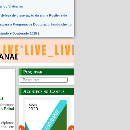
hando Vivências
 defesa de dissertação da aluna Rosilene de
 de Miranda
na para o Programa de Doutorado Sanduíche no
SE
trado e Doutorado 2025.2
Pesquisar
Acontece no Campus
al
Mestrado
elo
Edital
 diploma
Plena em