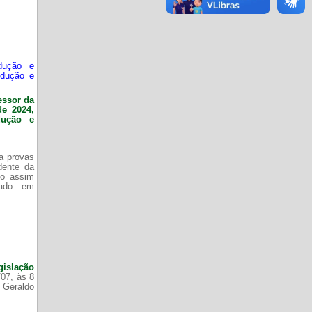
dução e
odução e
essor da
de 2024,
dução e
da provas
dente da
do assim
zado em
gislação
/07, às 8
 Geraldo