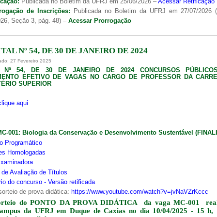
icação:
Publicada no Boletim da UFRJ em 25/06/2026 –
Acessar Retificação
rogação de Inscrições:
Publicada no Boletim da UFRJ em 27/07/2026 
26, Seção 3, pág. 48) –
Acessar Prorrogação
TAL Nº 54, DE 30 DE JANEIRO DE 2024
ado: 27 Fevereiro 2025
L Nº 54, DE 30 DE JANEIRO DE 2024 CONCURSOS PÚBLICO
MENTO EFETIVO DE VAGAS NO CARGO DE PROFESSOR DA CARRE
ÉRIO SUPERIOR
clique aqui
MC-001:
Biologia da Conservação e Desenvolvimento Sustentável (FINA
o Programático
ões Homologadas
xaminadora
s de Avaliação de Títulos
io do concurso - Versão retificada
sorteio de prova didática:
https://www.youtube.com/watch?v=jvNaVZrKccc
orteio do PONTO DA PROVA DIDÁTICA da vaga MC-001 real
campus da UFRJ em Duque de Caxias no dia 10/04/2025 - 15 h,