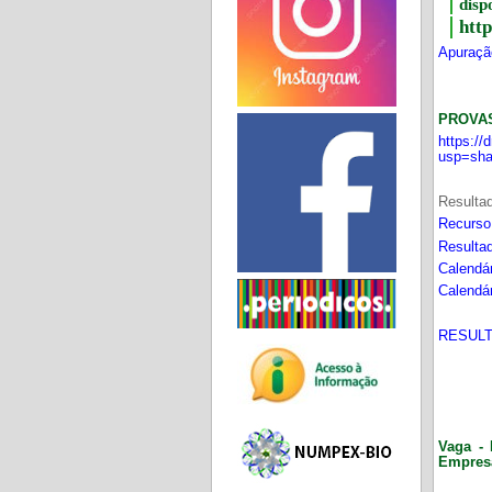
disp
htt
Apuração
PROVA
https:/
usp=sha
Resultad
Recurso
Resultad
Calendár
Calendár
RESULT
Vaga - 
Empres