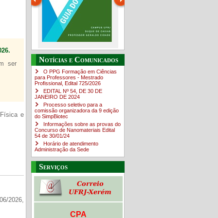
26.
Guia do estudante
O Campus em Números
Notícias e Comunicados
em ser
4sNpOf3w
O PPG Formação em Ciências
para Professores - Mestrado
Profissional, Edital ​725/202​6
EDITAL Nº 54, DE 30 DE
JANEIRO DE 2024
Processo seletivo para a
comissão organizadora da 9 edição
Física e
do SimpBiotec
Informações sobre as provas do
Concurso de Nanomateriais Edital
54 de 30/01/24
Horário de atendimento
Administração da Sede
Serviços
06/2026,
CPA