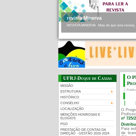
revista Minerva
REVISTA MINERVA Mais do que uma revista, a 
O P
UFRJ-Duque de Caxias
Prof
MISSÃO
Public
ESTRUTURA
HISTÓRICO
CONSELHO
LOCALIZAÇÃO
O Progr
Profissi
MENÇÕES HONROSAS E
nº 725/
ELOGIOS
PGD
Distrib
Para est
PRESTAÇÃO DE CONTAS DA
de lice
DIREÇÃO - GESTÃO 2020-2024