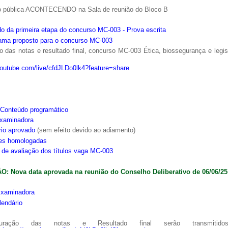
o pública ACONTECENDO na Sala de reunião do Bloco B
o da primeira etapa do concurso MC-003 - Prova escrita
ama proposto para o concurso MC-003
 das notas e resultado final, concurso MC-003 Ética, biossegurança e legi
youtube.com/live/cfdJLDo0lk4?feature=share
Conteúdo programático
xaminadora
rio aprovado
(sem efeito devido ao adiamento)
ões homologadas
s de avaliação dos títulos vaga MC-003
: Nova data aprovada na reunião do Conselho Deliberativo de 06/06/25
xaminadora
lendário
ração das notas e Resultado final serão transmitido