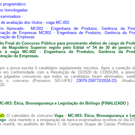
o programático
ões homologadas
Examinadora
-
s de avaliação dos títulos - vaga MC-002
ário Aprovado- MC002 - Engenharia de Produtos, Gerência da Pro
tração de Empresas MC002 - Engenharia de Produtos, Gerência da Pr
tração de Empresas
do Final do Concurso Público para provimento efetivo de cargo de Prof
ra de
Magistério Superior regido pelo Edital nº 54 de 30 de janeiro 
nte à vaga MC-002 -
Engenharia de Produtos, Gerência da Pro
tração de Empresas.
am a prova escrita 5 candidatos regularmente inscritos. Após a correção 
 e em conformidade com a Resolução de 15/2020 do CONSUNI, a presi
o julgadora comunicou que todos os candidatos foram eliminados, sen
ado o concurso (Processo SEI-UFRJ
23079.259772/2024-23
). Atuali
025
MC-003: Ética, Biossegurança e Legislação do Biólogo (FINALIZADO )
ÃO
:
O calendário do concurso
Vaga - MC-003: Ética, Biossegurança e Le
logo
está mantido e a instauração da banca examinadora ocorrerá no dia 07
a manhã, no auditório do Bloco C do Campus Duque de Caxias Professor