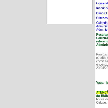
Conteúd
Inscriç
Banca 
Critério
Calend
Adminis
Adminis
Resulta
Carrei
refere
Adminis
Realizar
escrita
comissã
encerr
29/04/2
Vaga - 
ATENÇ
do Bió
horas d
Cidade.