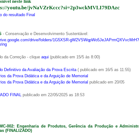
onível neste link
ps://youtu.be/jvNaVZrKccc?si=2p3wckMVLI79DAzc
 do resultado Final
S
- Conservação e Desenvolvimento Sustentável:
/drive.google.com/drive/folders/1G5XSR-gW2VSWqpWo5JeJAPrmQXVvcMrH?
ring
o da Correção - clique
aqui
(publicado em 15/5 às 8:00)
o Definitivo da Avaliação da Prova Escrita
( publicado em 16/5 as 11:55)
ios da Prova Didática e da Arguição de Memorial
ios da Prova Didática e da Arguição de Memorial
publicado em 20/05
ADO FINAL
publicado em 22/05/2025 as 18:53
MC-002: Engenharia de Produtos, Gerência da Produção e Administ
as (FINALIZADO)