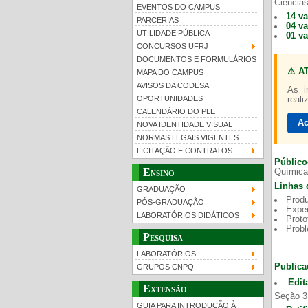
Ciências
EVENTOS DO CAMPUS
14 v
PARCERIAS
04 v
UTILIDADE PÚBLICA
01 v
CONCURSOS UFRJ
DOCUMENTOS E FORMULÁRIOS
⚠️ A
MAPA DO CAMPUS
UFRJ 100 anos
Gui
AVISOS DA CODESA
As i
OPORTUNIDADES
reali
CALENDÁRIO DO PLE
Ac
NOVA IDENTIDADE VISUAL
NORMAS LEGAIS VIGENTES
LICITAÇÃO E CONTRATOS
Público
Ensino
Química
Linhas 
GRADUAÇÃO
Produ
PÓS-GRADUAÇÃO
Exper
LABORATÓRIOS DIDÁTICOS
Proto
Prob
Pesquisa
LABORATÓRIOS
Publica
GRUPOS CNPQ
Edit
Extensão
Seção 3
GUIA PARA INTRODUÇÃO À