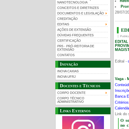
Retif
NANOTECNOLOGIA
Pror
CONCEITOS E DIRETRIZES
28/07/20
DOCUMENTOS E LEGISLAÇÃO
CREDITAÇÃO
EDITAIS
EDI
AÇÕES DE EXTENSÃO
DÚVIDAS FREQUENTES
Public
CERTIFICAÇÃO
EDITA
PROVI
PR5 - PRÓ-REITORIA DE
MAGIST
EXTENSÃO
CONTATOS
Edital -
Inovação
INOVA CAXIAS
INOVA UFRJ
Vaga - 
Conteúd
Docentes e Técnicos
Inscriç
CORPO DOCENTE
Banca E
CORPO TÉCNICO
ADMINISTRATIVO
Critério
Calendár
Links Externos
Link do 
O s
no 