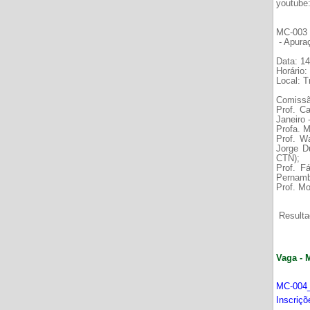
youtube
MC-003 É
- Apura
Data: 14
Horário:
Local: 
Comissã
Prof. C
Janeiro
Profa. M
Prof. W
Jorge D
CTN);
Prof. F
Pernamb
Prof. Mo
Resultad
Vaga - 
MC-004_
Inscriç