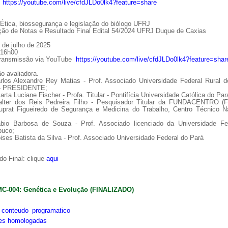
:
https://youtube.com/live/cfdJLDo0lk4?feature=share
tica, biossegurança e legislação do biólogo UFRJ
ção de Notas e Resultado Final Edital 54/2024 UFRJ Duque de Caxias
 de julho de 2025
 16h00
Transmissão via YouTube
https://youtube.com/live/cfdJLDo0lk4?feature=shar
o avaliadora.
arlos Alexandre Rey Matias - Prof. Associado Universidade Federal Rural d
 - PRESIDENTE;
arta Luciane Fischer - Profa. Titular - Pontifícia Universidade Católica do Par
alter dos Reis Pedreira Filho - Pesquisador Titular da FUNDACENTRO (
uprat Figueiredo de Segurança e Medicina do Trabalho, Centro Técnico Na
ábio Barbosa de Souza - Prof. Associado licenciado da Universidade Fe
uco;
ises Batista da Silva - Prof. Associado Universidade Federal do Pará
o Final: clique
aqui
MC-004: Genética e Evolução (FINALIZADO)
conteudo_programatico
ões homologadas