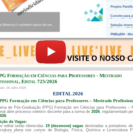
Projeto Partil
Convite para a
Barros Damião
Minerva é o primeiro passo de um...
Seleção inter
Exterior – PD
PMBqBM - Mes
PG Formação em Ciências para Professores - Mestrado
issional, Edital ​725/202​6
ado: 28 Julho 2026
EDITAL 2026
PPG Formação em Ciências para Professores – Mestrado Profission
ama de Pós-Graduação (PPG) Formação em Ciências para Professores – 
onal abre processo seletivo discente para a turma de
2026
, regulamentado p
2026
.
uição de Vagas:
e edital serão oferecidas
19 (dezenove) vagas
destinadas a portadores de
nciatura plena nos cursos de Biologia, Física, Química e Licenciatura 