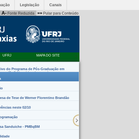
mação
Legislação
Canais
A-
»»
Fonte Reduzida
Pular para Conteúdo
UFRJ
MAPA DO SITE
tivo do Programa de Pós-Graduação em
emas (PpG Nanobiossistemas)
a
io
sa de Tese de Werner Florentino Brandão
vências neste 02/10
rogramação
lsa Sanduiche - PMBqBM
lidade