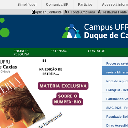
Simplifique!
Comunica BR
Participe
Acesso à infor
C
A+
A
Aplicar Contraste
Fonte Ampliada
Restaurar Fonte
ENSINO E
EXTENSÃO
CONTATOS
PESQUISA
Processo sele
Nanobiossist
revista Minerv
Nota de repúd
PMBqBM - Defe
Partilhando vi
SIAC 2025 - P
Resultado Bo
Dirac Acessibi