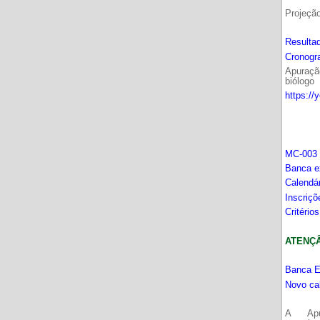
Projeçã
Resultad
Cronogr
Apuração
biólogo
https://
MC-003 
Banca e
Calendá
Inscriç
Critério
ATENÇÂO
Banca E
Novo ca
A Apu