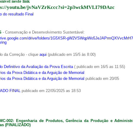
onível neste link
ps://youtu.be/jvNaVZrKccc?si=2p3wckMVLI79DAzc
 do resultado Final
S
- Conservação e Desenvolvimento Sustentável:
/drive.google.com/drive/folders/1G5XSR-gW2VSWqpWo5JeJAPrmQXVvcMrH?
ring
o da Correção - clique
aqui
(publicado em 15/5 às 8:00)
o Definitivo da Avaliação da Prova Escrita
( publicado em 16/5 as 11:55)
ios da Prova Didática e da Arguição de Memorial
ios da Prova Didática e da Arguição de Memorial
publicado em 20/05
ADO FINAL
publicado em 22/05/2025 as 18:53
MC-002: Engenharia de Produtos, Gerência da Produção e Administ
as (FINALIZADO)