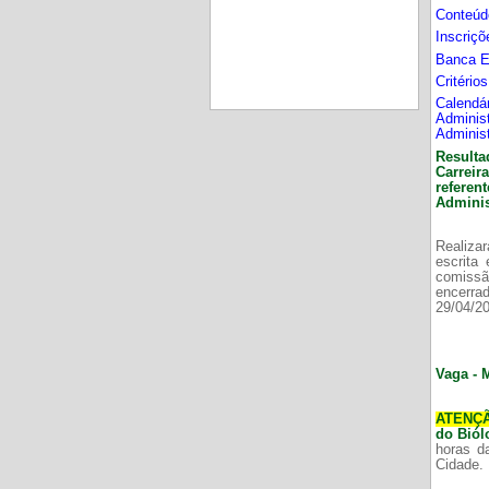
Conteúd
Inscriç
Banca 
Critério
Calend
Adminis
Adminis
Resulta
Carrei
refere
Adminis
Realizar
escrita
comissã
encerr
29/04/2
Vaga - 
ATENÇ
do Bió
horas d
Cidade.