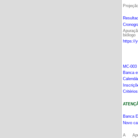
Projeçã
Resultad
Cronogr
Apuração
biólogo
https://
MC-003 
Banca e
Calendá
Inscriç
Critério
ATENÇÂO
Banca E
Novo ca
A Apu