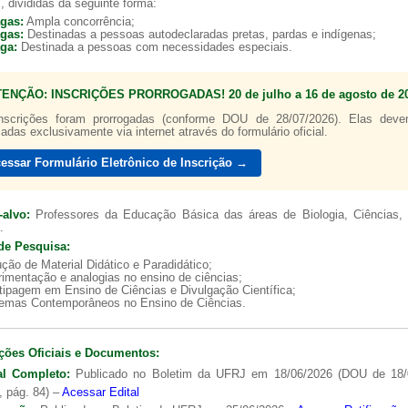
, divididas da seguinte forma:
agas:
Ampla concorrência;
agas:
Destinadas a pessoas autodeclaradas pretas, pardas e indígenas;
aga:
Destinada a pessoas com necessidades especiais.
TENÇÃO: INSCRIÇÕES PRORROGADAS! 20 de julho a 16 de agosto de 20
Guia de boas p
nscrições foram prorrogadas (conforme DOU de 28/07/2026). Elas dev
zadas exclusivamente via internet através do formulário oficial.
essar Formulário Eletrônico de Inscrição →
-alvo:
Professores da Educação Básica das áreas de Biologia, Ciências, 
.
de Pesquisa:
ção de Material Didático e Paradidático;
imentação e analogias no ensino de ciências;
tipagem em Ensino de Ciências e Divulgação Científica;
lemas Contemporâneos no Ensino de Ciências.
ções Oficiais e Documentos:
al Completo:
Publicado no Boletim da UFRJ em 18/06/2026 (DOU de 18/
, pág. 84) –
Acessar Edital