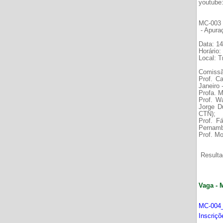
youtube
MC-003 É
- Apura
Data: 14
Horário:
Local: 
Comissã
Prof. C
Janeiro
Profa. M
Prof. W
Jorge D
CTN);
Prof. F
Pernamb
Prof. Mo
Resultad
Vaga - 
MC-004_
Inscriç