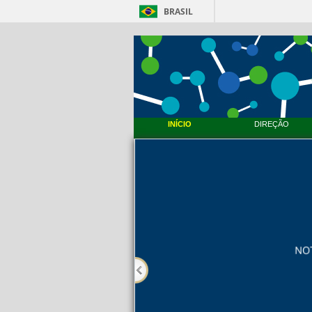
BRASIL
INÍCIO
DIREÇÃO
PMBqBM - Defesa de Tese de 
PMBqBM - Defesa de Doutorado - Werner Flor