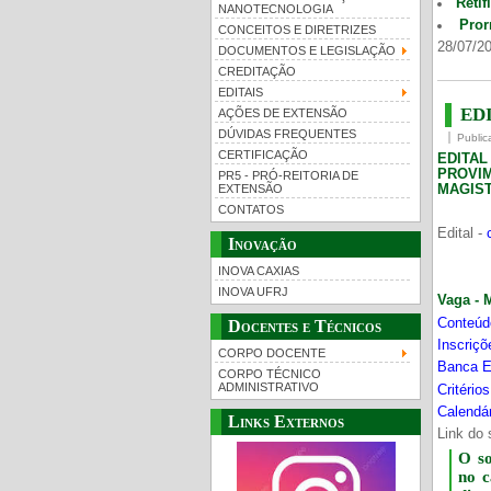
Retif
NANOTECNOLOGIA
Pror
CONCEITOS E DIRETRIZES
28/07/20
DOCUMENTOS E LEGISLAÇÃO
CREDITAÇÃO
EDITAIS
EDI
AÇÕES DE EXTENSÃO
DÚVIDAS FREQUENTES
Public
CERTIFICAÇÃO
EDITA
PROVI
PR5 - PRÓ-REITORIA DE
MAGIST
EXTENSÃO
CONTATOS
Edital -
Inovação
INOVA CAXIAS
INOVA UFRJ
Vaga - 
Conteúd
Docentes e Técnicos
Inscriç
CORPO DOCENTE
Banca E
CORPO TÉCNICO
ADMINISTRATIVO
Critério
Calendár
Links Externos
Link do 
O s
no 