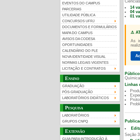
Ciências
EVENTOS DO CAMPUS
14 v
PARCERIAS
04 v
UTILIDADE PÚBLICA
01 v
CONCURSOS UFRJ
DOCUMENTOS E FORMULÁRIOS
⚠️ A
MAPA DO CAMPUS
UFRJ 100 anos
AVISOS DA CODESA
As i
OPORTUNIDADES
reali
CALENDÁRIO DO PLE
Ac
NOVA IDENTIDADE VISUAL
NORMAS LEGAIS VIGENTES
LICITAÇÃO E CONTRATOS
Público
Ensino
Química
Linhas 
GRADUAÇÃO
Produ
PÓS-GRADUAÇÃO
Exper
LABORATÓRIOS DIDÁTICOS
Proto
Prob
Pesquisa
LABORATÓRIOS
Publica
GRUPOS CNPQ
Edit
Extensão
Seção 3
GUIA PARA INTRODUÇÃO À