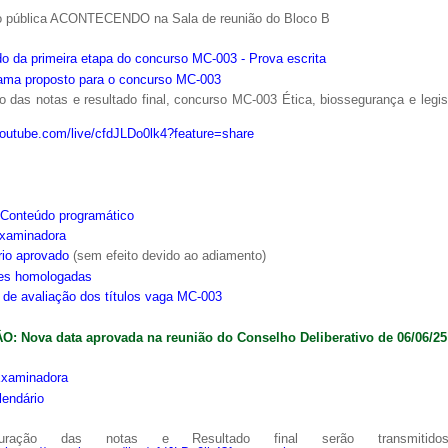
o pública ACONTECENDO na Sala de reunião do Bloco B
o da primeira etapa do concurso MC-003 - Prova escrita
ama proposto para o concurso MC-003
 das notas e resultado final, concurso MC-003 Ética, biossegurança e legi
youtube.com/live/cfdJLDo0lk4?feature=share
Conteúdo programático
xaminadora
rio aprovado
(sem efeito devido ao adiamento)
ões homologadas
s de avaliação dos títulos vaga MC-003
: Nova data aprovada na reunião do Conselho Deliberativo de 06/06/25
xaminadora
lendário
ração das notas e Resultado final serão transmitido