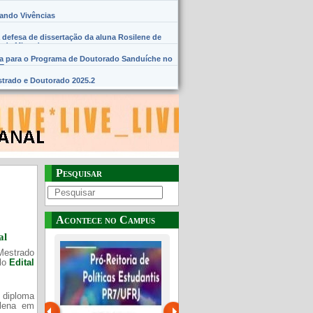
hando Vivências
 defesa de dissertação da aluna Rosilene de
 de Miranda
na para o Programa de Doutorado Sanduíche no
SE
trado e Doutorado 2025.2
Pesquisar
Acontece no Campus
al
Mestrado
elo
Edital
 diploma
Plena em