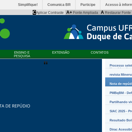
Simplifique!
Comunica BR
Participe
Acesso à infor
C
A+
A
Aplicar Contraste
Fonte Ampliada
Restaurar Fonte
ENSINO E
EXTENSÃO
CONTATOS
PESQUISA
Werner Florentino Brandão
Processo sele
entino Brandão A...
Nanobiossist
revista Minerv
Nota de repúd
PMBqBM - Defe
Partilhando vi
SIAC 2025 - P
Resultado Bo
Dirac Acessibi