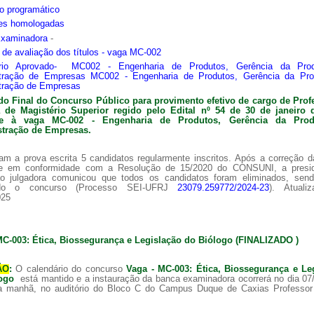
o programático
ões homologadas
Examinadora
-
s de avaliação dos títulos - vaga MC-002
ário Aprovado- MC002 - Engenharia de Produtos, Gerência da Pro
tração de Empresas MC002 - Engenharia de Produtos, Gerência da Pr
tração de Empresas
do Final do Concurso Público para provimento efetivo de cargo de Prof
ra de
Magistério Superior regido pelo Edital nº 54 de 30 de janeiro 
nte à vaga MC-002 -
Engenharia de Produtos, Gerência da Pro
tração de Empresas.
am a prova escrita 5 candidatos regularmente inscritos. Após a correção 
 e em conformidade com a Resolução de 15/2020 do CONSUNI, a presi
o julgadora comunicou que todos os candidatos foram eliminados, sen
ado o concurso (Processo SEI-UFRJ
23079.259772/2024-23
). Atuali
025
MC-003: Ética, Biossegurança e Legislação do Biólogo (FINALIZADO )
ÃO
:
O calendário do concurso
Vaga - MC-003: Ética, Biossegurança e Le
logo
está mantido e a instauração da banca examinadora ocorrerá no dia 07
a manhã, no auditório do Bloco C do Campus Duque de Caxias Professor