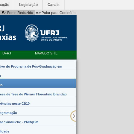
mação
Legislação
Canais
A-
»»
Fonte Reduzida
Pular para Conteúdo
UFRJ
MAPA DO SITE
tivo do Programa de Pós-Graduação em
emas (PpG Nanobiossistemas)
a
io
sa de Tese de Werner Florentino Brandão
vências neste 02/10
rogramação
lsa Sanduiche - PMBqBM
lidade