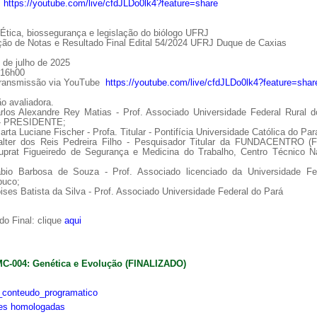
:
https://youtube.com/live/cfdJLDo0lk4?feature=share
tica, biossegurança e legislação do biólogo UFRJ
ção de Notas e Resultado Final Edital 54/2024 UFRJ Duque de Caxias
 de julho de 2025
 16h00
Transmissão via YouTube
https://youtube.com/live/cfdJLDo0lk4?feature=shar
o avaliadora.
arlos Alexandre Rey Matias - Prof. Associado Universidade Federal Rural d
 - PRESIDENTE;
arta Luciane Fischer - Profa. Titular - Pontifícia Universidade Católica do Par
alter dos Reis Pedreira Filho - Pesquisador Titular da FUNDACENTRO (
uprat Figueiredo de Segurança e Medicina do Trabalho, Centro Técnico Na
ábio Barbosa de Souza - Prof. Associado licenciado da Universidade Fe
uco;
ises Batista da Silva - Prof. Associado Universidade Federal do Pará
o Final: clique
aqui
MC-004: Genética e Evolução (FINALIZADO)
conteudo_programatico
ões homologadas