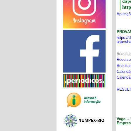
disp
htt
Apuração
PROVA
https:/
usp=sha
Resultad
Recurso
Resultad
Calendár
Calendár
RESULT
Vaga - 
Empres