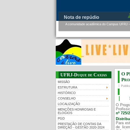
Nota de repúdio
A comunidade acadêmica do Campus UFRJ – D
O P
UFRJ-Duque de Caxias
Prof
MISSÃO
Public
ESTRUTURA
HISTÓRICO
CONSELHO
LOCALIZAÇÃO
O Progr
Profissi
MENÇÕES HONROSAS E
nº 725/
ELOGIOS
PGD
Distrib
Para est
PRESTAÇÃO DE CONTAS DA
de lice
DIREÇÃO - GESTÃO 2020-2024