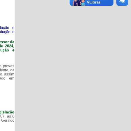
dução e
odução e
essor da
de 2024,
dução e
da provas
dente da
do assim
zado em
gislação
/07, às 8
 Geraldo