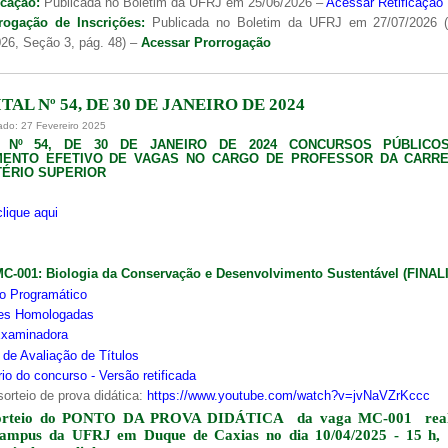
icação:
Publicada no Boletim da UFRJ em 25/06/2026 –
Acessar Retificação
rogação de Inscrições:
Publicada no Boletim da UFRJ em 27/07/2026 
26, Seção 3, pág. 48) –
Acessar Prorrogação
TAL Nº 54, DE 30 DE JANEIRO DE 2024
ado: 27 Fevereiro 2025
L Nº 54, DE 30 DE JANEIRO DE 2024 CONCURSOS PÚBLICO
MENTO EFETIVO DE VAGAS NO CARGO DE PROFESSOR DA CARRE
ÉRIO SUPERIOR
clique aqui
MC-001:
Biologia da Conservação e Desenvolvimento Sustentável (FINA
o Programático
ões Homologadas
xaminadora
s de Avaliação de Títulos
io do concurso - Versão retificada
sorteio de prova didática:
https://www.youtube.com/watch?v=jvNaVZrKccc
orteio do PONTO DA PROVA DIDÁTICA da vaga MC-001 real
campus da UFRJ em Duque de Caxias no dia 10/04/2025 - 15 h,