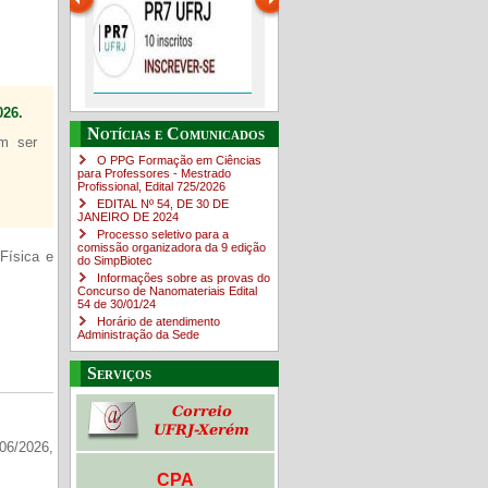
26.
ráticas
PR-7 Canal Youtube
O Campus em Números
Guia do estudante
Notícias e Comunicados
em ser
O PPG Formação em Ciências
https://www.youtube.com/channel/UC46BbEKCwNCdJvi4sNpOf3w
para Professores - Mestrado
Profissional, Edital ​725/202​6
EDITAL Nº 54, DE 30 DE
JANEIRO DE 2024
Processo seletivo para a
comissão organizadora da 9 edição
Física e
do SimpBiotec
Informações sobre as provas do
Concurso de Nanomateriais Edital
54 de 30/01/24
Horário de atendimento
Administração da Sede
Serviços
06/2026,
CPA