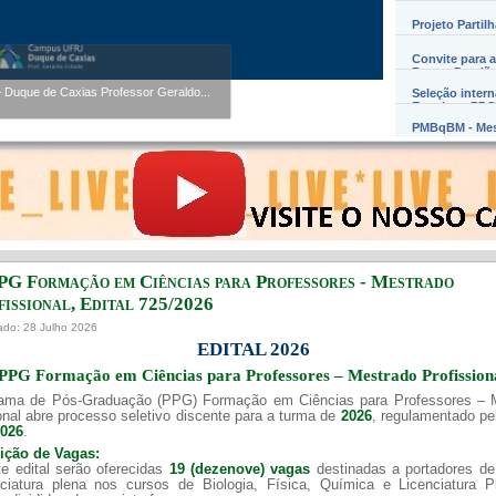
Projeto Partil
Convite para a
Barros Damião
Seleção inter
Exterior – PD
PMBqBM - Mes
uque de Caxias Professor Geraldo...
PG Formação em Ciências para Professores - Mestrado
issional, Edital ​725/202​6
ado: 28 Julho 2026
EDITAL 2026
PPG Formação em Ciências para Professores – Mestrado Profission
ama de Pós-Graduação (PPG) Formação em Ciências para Professores – 
onal abre processo seletivo discente para a turma de
2026
, regulamentado p
2026
.
uição de Vagas:
e edital serão oferecidas
19 (dezenove) vagas
destinadas a portadores de
nciatura plena nos cursos de Biologia, Física, Química e Licenciatura 