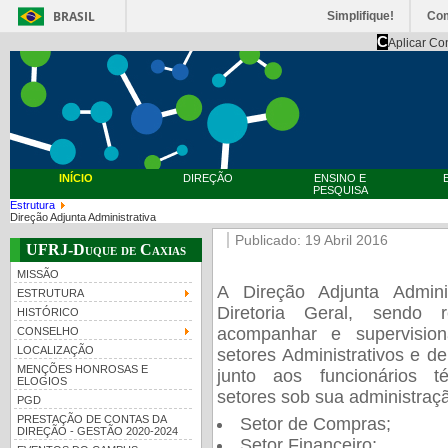
BRASIL
Simplifique!
Co
C
Aplicar Co
INÍCIO
DIREÇÃO
ENSINO E
PESQUISA
Estrutura
Direção Adjunta Administrativa
Publicado: 19 Abril 2016
UFRJ-Duque de Caxias
MISSÃO
A Direção Adjunta Admini
ESTRUTURA
Diretoria Geral, sendo r
HISTÓRICO
acompanhar e supervision
CONSELHO
LOCALIZAÇÃO
setores Administrativos e d
MENÇÕES HONROSAS E
junto aos funcionários té
ELOGIOS
setores sob sua administraç
PGD
PRESTAÇÃO DE CONTAS DA
Setor de Compras;
DIREÇÃO - GESTÃO 2020-2024
Setor Financeiro;