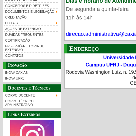
Dias e Horário de Atendim
NANOTECNOLOGIA
CONCEITOS E DIRETRIZES
De segunda a quinta-feira
DOCUMENTOS E LEGISLAÇÃO
11h às 14h
CREDITAÇÃO
EDITAIS
AÇÕES DE EXTENSÃO
direcao.administrativa@caxias
DÚVIDAS FREQUENTES
CERTIFICAÇÃO
PR5 - PRÓ-REITORIA DE
Endereço
EXTENSÃO
CONTATOS
Universidade 
Campus UFRJ - Duque
Inovação
Rodovia Washington Luiz, n. 19.
INOVA CAXIAS
d
INOVA UFRJ
CE
Docentes e Técnicos
CORPO DOCENTE
CORPO TÉCNICO
ADMINISTRATIVO
Links Externos