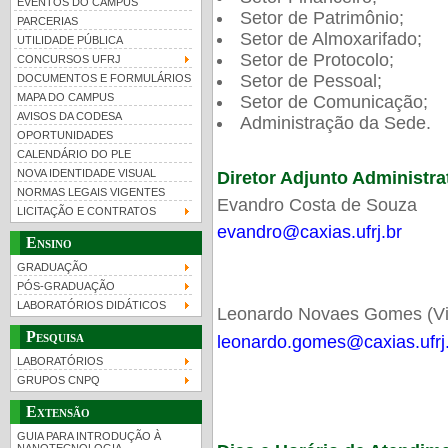
EVENTOS DO CAMPUS
Setor de Patrimônio;
PARCERIAS
Setor de Almoxarifado;
UTILIDADE PÚBLICA
Setor de Protocolo;
CONCURSOS UFRJ
Setor de Pessoal;
DOCUMENTOS E FORMULÁRIOS
MAPA DO CAMPUS
Setor de Comunicação;
UFRJ 100 anos
Guia de boas práticas
PR-
AVISOS DA CODESA
Administração da Sede.
OPORTUNIDADES
htt
CALENDÁRIO DO PLE
NOVA IDENTIDADE VISUAL
Diretor Adjunto Administra
NORMAS LEGAIS VIGENTES
Evandro Costa de Souza
LICITAÇÃO E CONTRATOS
evandro@caxias.ufrj.br
Ensino
GRADUAÇÃO
PÓS-GRADUAÇÃO
LABORATÓRIOS DIDÁTICOS
Leonardo Novaes Gomes (Vic
Pesquisa
leonardo.gomes@caxias.ufrj
LABORATÓRIOS
GRUPOS CNPQ
Extensão
GUIA PARA INTRODUÇÃO À