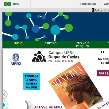
BRASIL
Simplifique!
Co
C
Aplicar Co
INÍCIO
DIREÇÃO
ENSINO E
PESQUISA