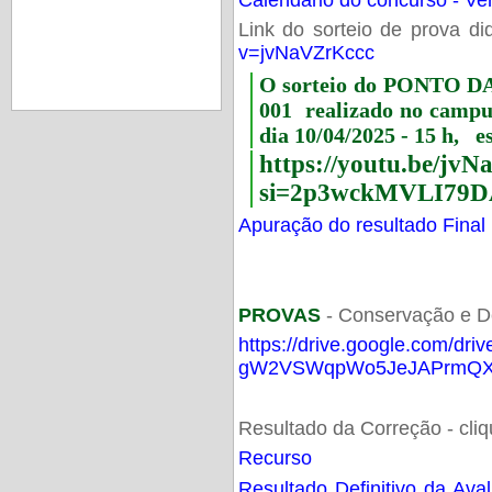
Link do sorteio de prova di
v=jvNaVZrKccc
O sorteio do PONTO 
001 realizado no camp
dia 10/04/2025 - 15 h, e
https://youtu.be/jv
si=2p3wckMVLI79D
Apuração do resultado Final
PROVAS
- Conservação e D
https://drive.google.com/dri
gW2VSWqpWo5JeJAPrmQXV
Resultado da Correção - cli
Recurso
Resultado Definitivo da Ava