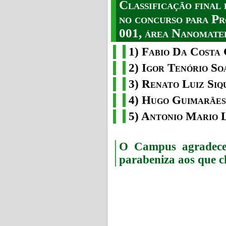
Classificação fina
no concurso para Pr
001, área Nanomater
1) Fabio Da Costa 
2) Igor Tenório So
3) Renato Luiz Siq
4) Hugo Guimarães
5) Antonio Mario 
O Campus agradece 
parabeniza aos que c