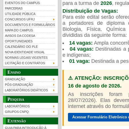
para a turma de
2026
, regu
EVENTOS DO CAMPUS
PARCERIAS
Distribuição de Vagas:
UTILIDADE PÚBLICA
Para este edital serão ofer
CONCURSOS UFRJ
a portadores de diploma 
DOCUMENTOS E FORMULÁRIOS
Biologia, Física, Químic
MAPA DO CAMPUS
UFRJ 100 anos
Guia de boas práticas
PR-
divididas da seguinte forma:
AVISOS DA CODESA
OPORTUNIDADES
14 vagas:
Ampla concorrê
htt
CALENDÁRIO DO PLE
04 vagas:
Destinadas a p
NOVA IDENTIDADE VISUAL
e indígenas;
NORMAS LEGAIS VIGENTES
01 vaga:
Destinada a pes
LICITAÇÃO E CONTRATOS
Ensino
⚠️ ATENÇÃO: INSCRIÇÕ
GRADUAÇÃO
16 de agosto de 2026.
PÓS-GRADUAÇÃO
LABORATÓRIOS DIDÁTICOS
As inscrições foram
Pesquisa
28/07/2026). Elas devem
internet através do formulár
LABORATÓRIOS
GRUPOS CNPQ
Acessar Formulário Eletrônico 
Extensão
GUIA PARA INTRODUÇÃO À