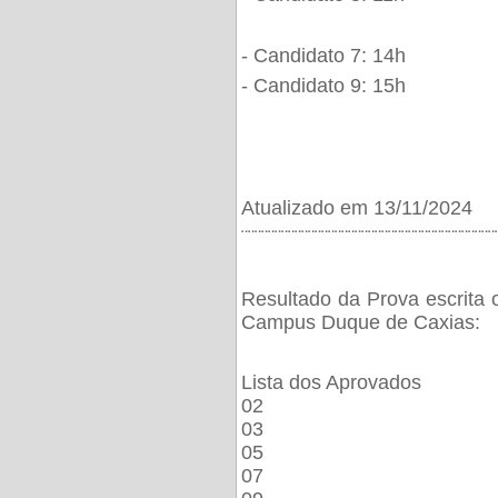
- Candidato 7: 14h
- Candidato 9: 15h
Atualizado em 13/11/2024
¨¨¨¨¨¨¨¨¨¨¨¨¨¨¨¨¨¨¨¨¨¨¨¨¨¨¨¨¨¨¨¨¨¨¨¨¨¨
Resultado da Prova escrita 
Campus Duque de Caxias:
Lista dos Aprovados
02
03
05
07