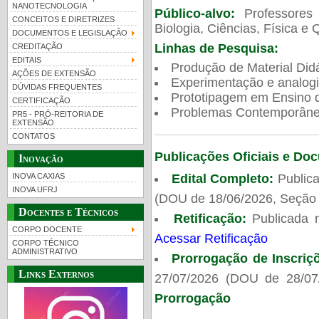
NANOTECNOLOGIA
Público-alvo:
Professores
CONCEITOS E DIRETRIZES
Biologia, Ciências, Física e 
DOCUMENTOS E LEGISLAÇÃO
Linhas de Pesquisa:
CREDITAÇÃO
EDITAIS
Produção de Material Didá
AÇÕES DE EXTENSÃO
Experimentação e analogi
DÚVIDAS FREQUENTES
Prototipagem em Ensino de
CERTIFICAÇÃO
Problemas Contemporâneo
PR5 - PRÓ-REITORIA DE
EXTENSÃO
CONTATOS
Publicações Oficiais e Do
Inovação
Edital Completo:
Publica
INOVA CAXIAS
INOVA UFRJ
(DOU de 18/06/2026, Seção 
Docentes e Técnicos
Retificação:
Publicada 
CORPO DOCENTE
Acessar Retificação
CORPO TÉCNICO
ADMINISTRATIVO
Prorrogação de Inscriç
Links Externos
27/07/2026 (DOU de 28/07
Prorrogação