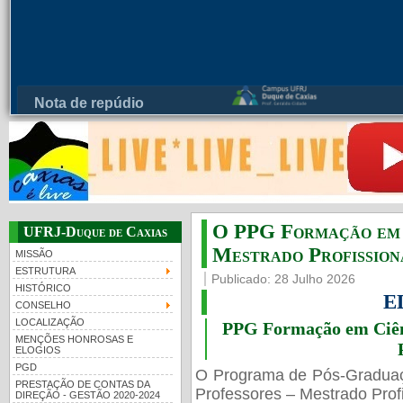
PMBqBM - Defesa de Tese de Werner Florentino Bran
PMBqBM - Defesa de Doutorado - Werner Florentino Brandão A...
O PPG Formação em C
UFRJ-Duque de Caxias
Mestrado Profissiona
MISSÃO
ESTRUTURA
Publicado: 28 Julho 2026
HISTÓRICO
E
CONSELHO
LOCALIZAÇÃO
PPG Formação em Ciênc
MENÇÕES HONROSAS E
ELOGIOS
PGD
O Programa de Pós-Gradua
PRESTAÇÃO DE CONTAS DA
Professores – Mestrado Profi
DIREÇÃO - GESTÃO 2020-2024