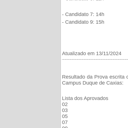
- Candidato 7: 14h
- Candidato 9: 15h
Atualizado em 13/11/2024
¨¨¨¨¨¨¨¨¨¨¨¨¨¨¨¨¨¨¨¨¨¨¨¨¨¨¨¨¨¨¨¨¨¨¨¨¨¨
Resultado da Prova escrita 
Campus Duque de Caxias:
Lista dos Aprovados
02
03
05
07