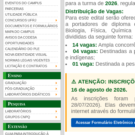
para a turma de
2026
, regu
EVENTOS DO CAMPUS
PARCERIAS
Distribuição de Vagas:
UTILIDADE PÚBLICA
Para este edital serão ofer
CONCURSOS UFRJ
a portadores de diploma 
DOCUMENTOS E FORMULÁRIOS
Biologia, Física, Químic
MAPA DO CAMPUS
UFRJ 100 anos
divididas da seguinte forma:
AVISOS DA CODESA
OPORTUNIDADES
14 vagas:
Ampla concorrê
CALENDÁRIO DO PLE
04 vagas:
Destinadas a p
NOVA IDENTIDADE VISUAL
e indígenas;
NORMAS LEGAIS VIGENTES
01 vaga:
Destinada a pes
LICITAÇÃO E CONTRATOS
Ensino
⚠️ ATENÇÃO: INSCRIÇÕ
GRADUAÇÃO
16 de agosto de 2026.
PÓS-GRADUAÇÃO
LABORATÓRIOS DIDÁTICOS
As inscrições foram
Pesquisa
28/07/2026). Elas devem
internet através do formulár
LABORATÓRIOS
GRUPOS CNPQ
Acessar Formulário Eletrônico 
Extensão
GUIA PARA INTRODUÇÃO À