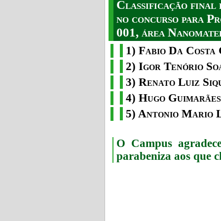
Classificação fina
no concurso para Pr
001, área Nanomater
1) Fabio Da Costa 
2) Igor Tenório So
3) Renato Luiz Siq
4) Hugo Guimarães
5) Antonio Mario 
O Campus agradece 
parabeniza aos que c