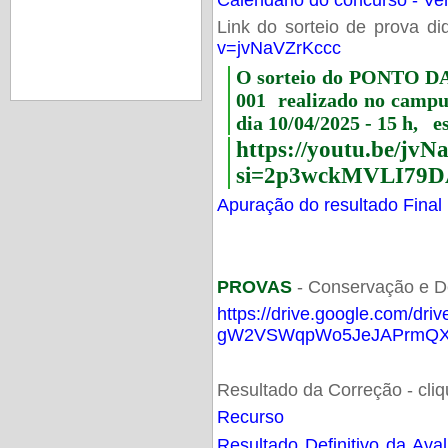
Link do sorteio de prova di
v=jvNaVZrKccc
O sorteio do PONTO 
001 realizado no camp
dia 10/04/2025 - 15 h, e
https://youtu.be/jv
si=2p3wckMVLI79D
Apuração do resultado Final
PROVAS
- Conservação e D
https://drive.google.com/dri
gW2VSWqpWo5JeJAPrmQXV
Resultado da Correção - cli
Recurso
Resultado Definitivo da Ava