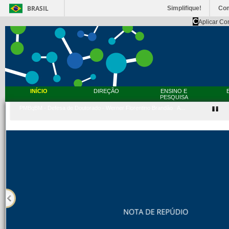
BRASIL
Simplifique!
Co
C
Aplicar Co
INÍCIO
DIREÇÃO
ENSINO E
PESQUISA