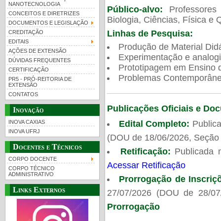
NANOTECNOLOGIA
Público-alvo:
Professores
CONCEITOS E DIRETRIZES
Biologia, Ciências, Física e 
DOCUMENTOS E LEGISLAÇÃO
Linhas de Pesquisa:
CREDITAÇÃO
EDITAIS
Produção de Material Didá
AÇÕES DE EXTENSÃO
Experimentação e analogi
DÚVIDAS FREQUENTES
Prototipagem em Ensino de
CERTIFICAÇÃO
Problemas Contemporâneo
PR5 - PRÓ-REITORIA DE
EXTENSÃO
CONTATOS
Publicações Oficiais e Do
Inovação
Edital Completo:
Publica
INOVA CAXIAS
INOVA UFRJ
(DOU de 18/06/2026, Seção 
Docentes e Técnicos
Retificação:
Publicada 
CORPO DOCENTE
Acessar Retificação
CORPO TÉCNICO
ADMINISTRATIVO
Prorrogação de Inscriç
Links Externos
27/07/2026 (DOU de 28/07
Prorrogação