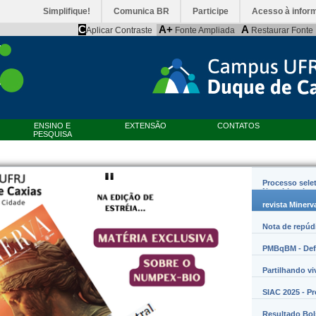
Simplifique!
Comunica BR
Participe
Acesso à infor
C
A+
A
Aplicar Contraste
Fonte Ampliada
Restaurar Fonte
ENSINO E
EXTENSÃO
CONTATOS
PESQUISA
Processo sele
Nanobiossist
revista Minerv
Nota de repúd
PMBqBM - Defe
Partilhando vi
SIAC 2025 - P
Resultado Bo