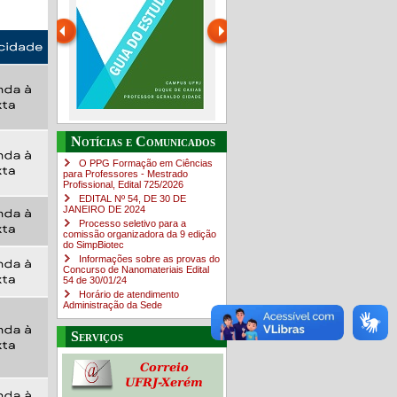
Guia do estudante
O Campus em Números
Notícias e Comunicados
4sNpOf3w
O PPG Formação em Ciências
para Professores - Mestrado
Profissional, Edital ​725/202​6
EDITAL Nº 54, DE 30 DE
JANEIRO DE 2024
Processo seletivo para a
comissão organizadora da 9 edição
do SimpBiotec
Informações sobre as provas do
Concurso de Nanomateriais Edital
54 de 30/01/24
Horário de atendimento
Administração da Sede
Serviços