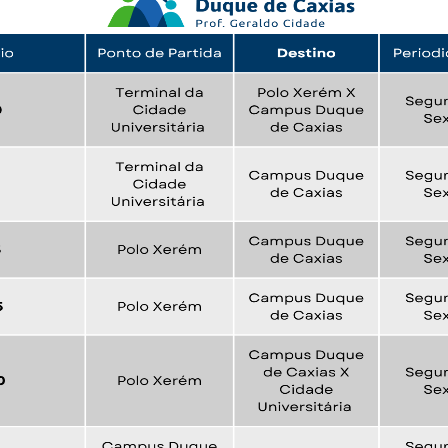
a de boas práticas
PR-7 Canal Youtube
https://www.youtube.com/channel/UC46BbEKCwNCdJvi