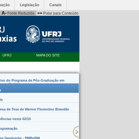
mação
Legislação
Canais
A-
»»
Fonte Reduzida
Pular para Conteúdo
UFRJ
MAPA DO SITE
tivo do Programa de Pós-Graduação em
emas (PpG Nanobiossistemas)
a
io
sa de Tese de Werner Florentino Brandão
vências neste 02/10
rogramação
lsa Sanduiche - PMBqBM