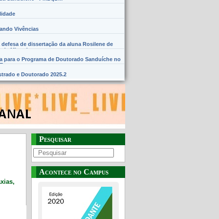
lidade
hando Vivências
 defesa de dissertação da aluna Rosilene de
 de Miranda
na para o Programa de Doutorado Sanduíche no
SE
trado e Doutorado 2025.2
Pesquisar
Acontece no Campus
xias,