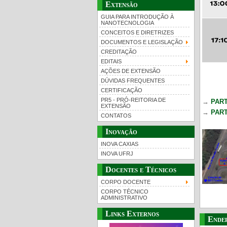
Extensão
GUIA PARA INTRODUÇÃO À
NANOTECNOLOGIA
CONCEITOS E DIRETRIZES
DOCUMENTOS E LEGISLAÇÃO
CREDITAÇÃO
EDITAIS
AÇÕES DE EXTENSÃO
DÚVIDAS FREQUENTES
CERTIFICAÇÃO
PR5 - PRÓ-REITORIA DE
→
PART
EXTENSÃO
→
PART
CONTATOS
Inovação
INOVA CAXIAS
INOVA UFRJ
Docentes e Técnicos
CORPO DOCENTE
CORPO TÉCNICO
ADMINISTRATIVO
Links Externos
Ende