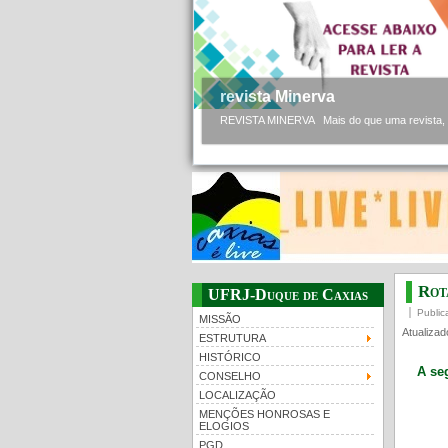
revista Minerva
REVISTA MINERVA Mais do que uma revista, a 
Rot
UFRJ-Duque de Caxias
Public
MISSÃO
Atualizad
ESTRUTURA
HISTÓRICO
A se
CONSELHO
LOCALIZAÇÃO
MENÇÕES HONROSAS E
ELOGIOS
PGD