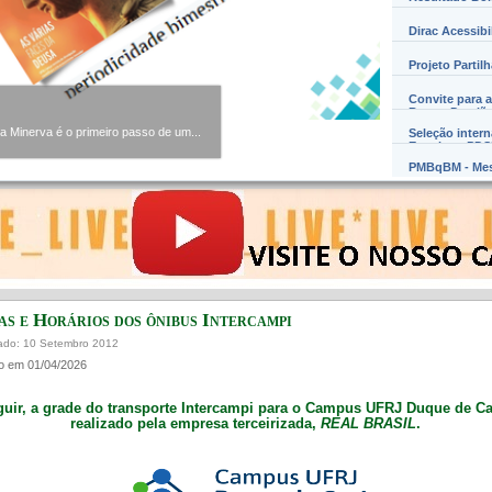
Dirac Acessibi
Projeto Partil
Convite para a
Barros Damião
Minerva é o primeiro passo de um...
Seleção inter
Exterior – PD
PMBqBM - Mes
as e Horários dos ônibus Intercampi
ado: 10 Setembro 2012
o em 01/04/2026
guir, a grade do transporte Intercampi para o Campus UFRJ Duque de Ca
realizado pela empresa terceirizada,
REAL BRASIL
.