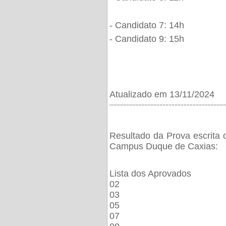
- Candidato 7: 14h
- Candidato 9: 15h
Atualizado em 13/11/2024
¨¨¨¨¨¨¨¨¨¨¨¨¨¨¨¨¨¨¨¨¨¨¨¨¨¨¨¨¨¨¨¨¨¨¨¨¨¨
Resultado da Prova escrita 
Campus Duque de Caxias:
Lista dos Aprovados
02
03
05
07