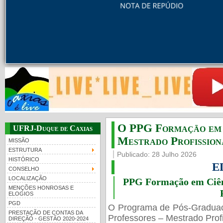
PMBqBM - Defesa de Tese de Werner Florentino Bran
PMBqBM - Defesa de Doutorado - Werner Florentino Brandão A...
O PPG Formação em C
UFRJ-Duque de Caxias
Mestrado Profissiona
MISSÃO
ESTRUTURA
Publicado: 28 Julho 2026
HISTÓRICO
E
CONSELHO
LOCALIZAÇÃO
PPG Formação em Ciênc
MENÇÕES HONROSAS E
ELOGIOS
PGD
O Programa de Pós-Gradua
PRESTAÇÃO DE CONTAS DA
Professores – Mestrado Profi
DIREÇÃO - GESTÃO 2020-2024