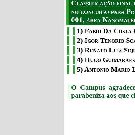
Classificação fina
no concurso para Pr
001, área Nanomater
1) Fabio Da Costa 
2) Igor Tenório So
3) Renato Luiz Siq
4) Hugo Guimarães
5) Antonio Mario 
O Campus agradece 
parabeniza aos que c