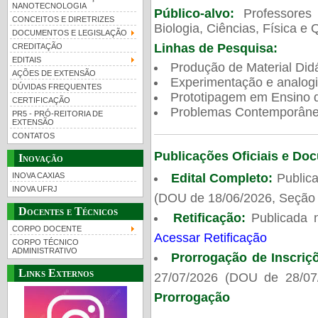
NANOTECNOLOGIA
Público-alvo:
Professores
CONCEITOS E DIRETRIZES
Biologia, Ciências, Física e 
DOCUMENTOS E LEGISLAÇÃO
Linhas de Pesquisa:
CREDITAÇÃO
EDITAIS
Produção de Material Didá
AÇÕES DE EXTENSÃO
Experimentação e analogi
DÚVIDAS FREQUENTES
Prototipagem em Ensino de
CERTIFICAÇÃO
Problemas Contemporâneo
PR5 - PRÓ-REITORIA DE
EXTENSÃO
CONTATOS
Publicações Oficiais e Do
Inovação
Edital Completo:
Publica
INOVA CAXIAS
INOVA UFRJ
(DOU de 18/06/2026, Seção 
Docentes e Técnicos
Retificação:
Publicada 
CORPO DOCENTE
Acessar Retificação
CORPO TÉCNICO
ADMINISTRATIVO
Prorrogação de Inscriç
Links Externos
27/07/2026 (DOU de 28/07
Prorrogação