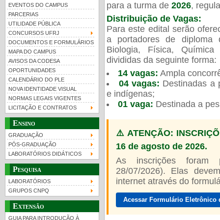
para a turma de
2026
, regu
EVENTOS DO CAMPUS
PARCERIAS
Distribuição de Vagas:
UTILIDADE PÚBLICA
Para este edital serão ofer
CONCURSOS UFRJ
a portadores de diploma 
DOCUMENTOS E FORMULÁRIOS
Biologia, Física, Químic
MAPA DO CAMPUS
UFRJ 100 anos
divididas da seguinte forma:
AVISOS DA CODESA
OPORTUNIDADES
14 vagas:
Ampla concorrê
CALENDÁRIO DO PLE
04 vagas:
Destinadas a p
NOVA IDENTIDADE VISUAL
e indígenas;
NORMAS LEGAIS VIGENTES
01 vaga:
Destinada a pes
LICITAÇÃO E CONTRATOS
Ensino
⚠️ ATENÇÃO: INSCRIÇÕ
GRADUAÇÃO
16 de agosto de 2026.
PÓS-GRADUAÇÃO
LABORATÓRIOS DIDÁTICOS
As inscrições foram
Pesquisa
28/07/2026). Elas devem
internet através do formulár
LABORATÓRIOS
GRUPOS CNPQ
Acessar Formulário Eletrônico 
Extensão
GUIA PARA INTRODUÇÃO À