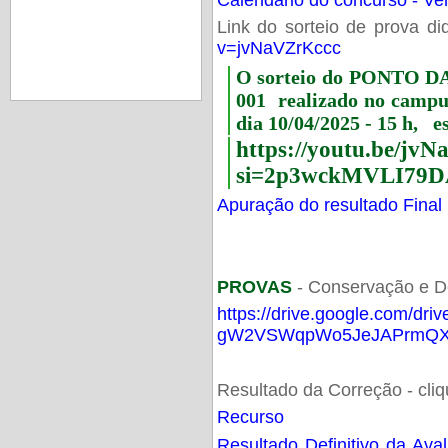
Link do sorteio de prova di
v=jvNaVZrKccc
O sorteio do PONTO 
001 realizado no camp
dia 10/04/2025 - 15 h, e
https://youtu.be/jv
si=2p3wckMVLI79D
Apuração do resultado Final
PROVAS
- Conservação e D
https://drive.google.com/dri
gW2VSWqpWo5JeJAPrmQXV
Resultado da Correção - cli
Recurso
Resultado Definitivo da Ava