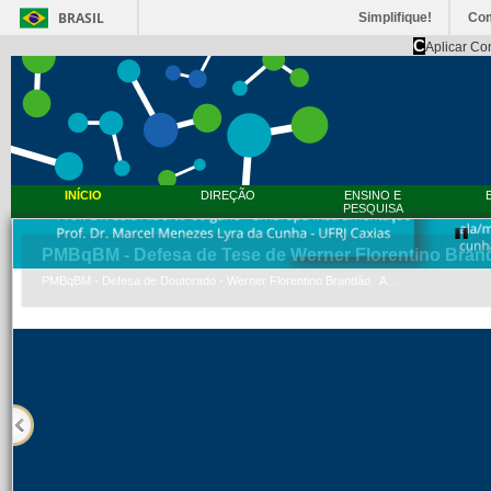
BRASIL
Simplifique!
Co
C
Aplicar Co
INÍCIO
DIREÇÃO
ENSINO E
PESQUISA