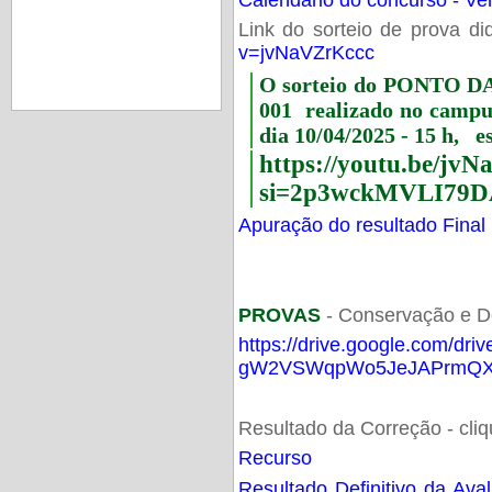
Link do sorteio de prova di
v=jvNaVZrKccc
O sorteio do PONTO 
001 realizado no camp
dia 10/04/2025 - 15 h, e
https://youtu.be/jv
si=2p3wckMVLI79D
Apuração do resultado Final
PROVAS
- Conservação e D
https://drive.google.com/dri
gW2VSWqpWo5JeJAPrmQXV
Resultado da Correção - cli
Recurso
Resultado Definitivo da Ava