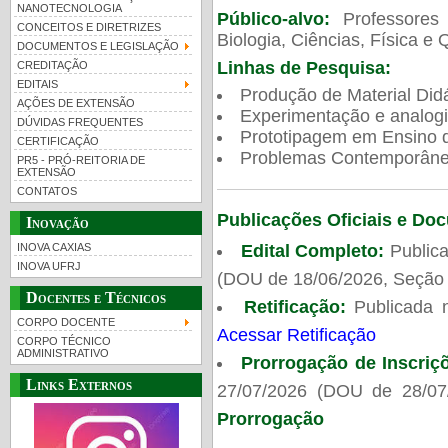
NANOTECNOLOGIA
Público-alvo:
Professores
CONCEITOS E DIRETRIZES
Biologia, Ciências, Física e 
DOCUMENTOS E LEGISLAÇÃO
Linhas de Pesquisa:
CREDITAÇÃO
EDITAIS
Produção de Material Didá
AÇÕES DE EXTENSÃO
Experimentação e analogi
DÚVIDAS FREQUENTES
Prototipagem em Ensino de
CERTIFICAÇÃO
Problemas Contemporâneo
PR5 - PRÓ-REITORIA DE
EXTENSÃO
CONTATOS
Publicações Oficiais e Do
Inovação
Edital Completo:
Publica
INOVA CAXIAS
INOVA UFRJ
(DOU de 18/06/2026, Seção 
Docentes e Técnicos
Retificação:
Publicada 
CORPO DOCENTE
Acessar Retificação
CORPO TÉCNICO
ADMINISTRATIVO
Prorrogação de Inscriç
Links Externos
27/07/2026 (DOU de 28/07
Prorrogação