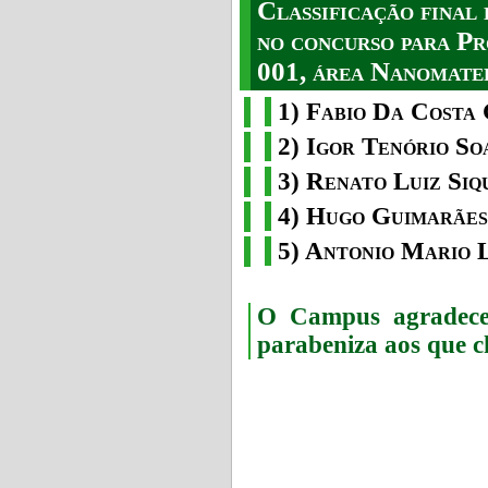
Classificação fina
no concurso para Pr
001, área Nanomater
1) Fabio Da Costa 
2) Igor Tenório So
3) Renato Luiz Siq
4) Hugo Guimarães
5) Antonio Mario 
O Campus agradece 
parabeniza aos que c