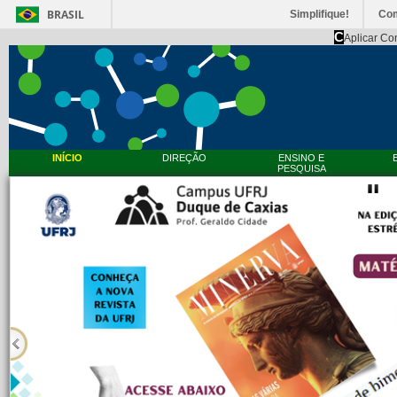
BRASIL
Simplifique!
Co
C
Aplicar Co
INÍCIO
DIREÇÃO
ENSINO E
PESQUISA