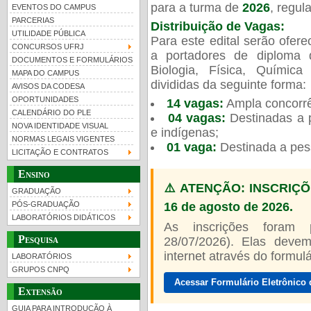
para a turma de
2026
, regu
EVENTOS DO CAMPUS
PARCERIAS
Distribuição de Vagas:
UTILIDADE PÚBLICA
Para este edital serão ofer
CONCURSOS UFRJ
a portadores de diploma 
DOCUMENTOS E FORMULÁRIOS
Biologia, Física, Químic
MAPA DO CAMPUS
UFRJ 100 anos
Guia de boas práticas
PR-
divididas da seguinte forma:
AVISOS DA CODESA
OPORTUNIDADES
14 vagas:
Ampla concorrê
htt
CALENDÁRIO DO PLE
04 vagas:
Destinadas a p
NOVA IDENTIDADE VISUAL
e indígenas;
NORMAS LEGAIS VIGENTES
01 vaga:
Destinada a pes
LICITAÇÃO E CONTRATOS
Ensino
⚠️ ATENÇÃO: INSCRIÇÕ
GRADUAÇÃO
16 de agosto de 2026.
PÓS-GRADUAÇÃO
LABORATÓRIOS DIDÁTICOS
As inscrições foram
Pesquisa
28/07/2026). Elas devem
internet através do formulár
LABORATÓRIOS
GRUPOS CNPQ
Acessar Formulário Eletrônico 
Extensão
GUIA PARA INTRODUÇÃO À