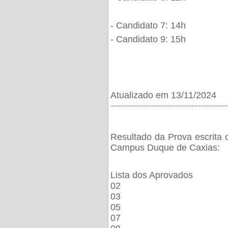
- Candidato 7: 14h
- Candidato 9: 15h
Atualizado em 13/11/2024
¨¨¨¨¨¨¨¨¨¨¨¨¨¨¨¨¨¨¨¨¨¨¨¨¨¨¨¨¨¨¨¨¨¨¨¨¨¨
Resultado da Prova escrita 
Campus Duque de Caxias:
Lista dos Aprovados
02
03
05
07