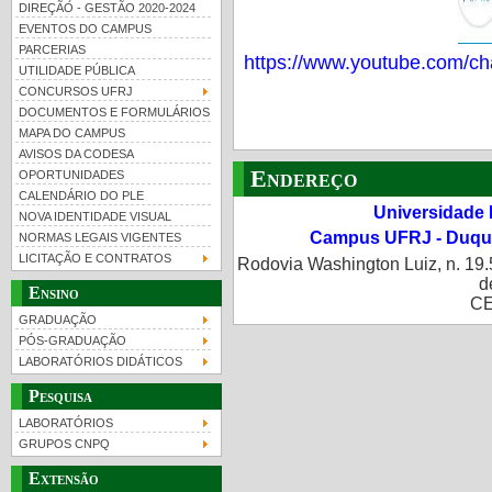
DIREÇÃO - GESTÃO 2020-2024
EVENTOS DO CAMPUS
PARCERIAS
https://www.youtube.com
UTILIDADE PÚBLICA
CONCURSOS UFRJ
DOCUMENTOS E FORMULÁRIOS
MAPA DO CAMPUS
UFRJ 100 anos
Guia de boas práticas
PR-
AVISOS DA CODESA
Endereço
OPORTUNIDADES
htt
CALENDÁRIO DO PLE
Universidade 
NOVA IDENTIDADE VISUAL
Campus UFRJ - Duque
NORMAS LEGAIS VIGENTES
LICITAÇÃO E CONTRATOS
Rodovia Washington Luiz, n. 19.
d
Ensino
CE
GRADUAÇÃO
PÓS-GRADUAÇÃO
LABORATÓRIOS DIDÁTICOS
Pesquisa
LABORATÓRIOS
GRUPOS CNPQ
Extensão