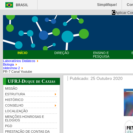
BRASIL
Simplifique!
Co
C
Aplicar Co
INÍCIO
DIREÇÃO
ENSINO E
PESQUISA
Laboratórios Didáticos
Biologia
slideshow 2
PR-7 Canal Youtube
Publicado: 25 Outubro 2020
UFRJ-Duque de Caxias
MISSÃO
ESTRUTURA
HISTÓRICO
CONSELHO
LOCALIZAÇÃO
MENÇÕES HONROSAS E
ELOGIOS
PGD
PRESTAÇÃO DE CONTAS DA