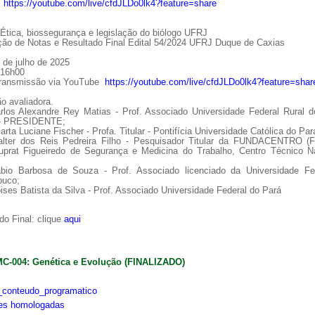
:
https://youtube.com/live/cfdJLDo0lk4?feature=share
tica, biossegurança e legislação do biólogo UFRJ
ção de Notas e Resultado Final Edital 54/2024 UFRJ Duque de Caxias
 de julho de 2025
 16h00
Transmissão via YouTube
https://youtube.com/live/cfdJLDo0lk4?feature=shar
o avaliadora.
arlos Alexandre Rey Matias - Prof. Associado Universidade Federal Rural d
 - PRESIDENTE;
arta Luciane Fischer - Profa. Titular - Pontifícia Universidade Católica do Par
alter dos Reis Pedreira Filho - Pesquisador Titular da FUNDACENTRO (
uprat Figueiredo de Segurança e Medicina do Trabalho, Centro Técnico Na
ábio Barbosa de Souza - Prof. Associado licenciado da Universidade Fe
uco;
ises Batista da Silva - Prof. Associado Universidade Federal do Pará
o Final: clique
aqui
MC-004: Genética e Evolução (FINALIZADO)
conteudo_programatico
ões homologadas