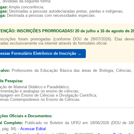
, divididas da seguinte forma:
agas:
Ampla concorrência;
agas:
Destinadas a pessoas autodeclaradas pretas, pardas e indígenas;
aga:
Destinada a pessoas com necessidades especiais.
TENÇÃO: INSCRIÇÕES PRORROGADAS! 20 de julho a 16 de agosto de 20
Guia de boas p
nscrições foram prorrogadas (conforme DOU de 28/07/2026). Elas dev
zadas exclusivamente via internet através do formulário oficial.
essar Formulário Eletrônico de Inscrição →
-alvo:
Professores da Educação Básica das áreas de Biologia, Ciências, 
.
de Pesquisa:
ção de Material Didático e Paradidático;
imentação e analogias no ensino de ciências;
tipagem em Ensino de Ciências e Divulgação Científica;
lemas Contemporâneos no Ensino de Ciências.
ções Oficiais e Documentos:
al Completo:
Publicado no Boletim da UFRJ em 18/06/2026 (DOU de 18/
, pág. 84) –
Acessar Edital