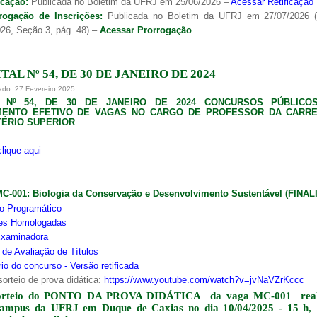
icação:
Publicada no Boletim da UFRJ em 25/06/2026 –
Acessar Retificação
rogação de Inscrições:
Publicada no Boletim da UFRJ em 27/07/2026 
26, Seção 3, pág. 48) –
Acessar Prorrogação
TAL Nº 54, DE 30 DE JANEIRO DE 2024
ado: 27 Fevereiro 2025
L Nº 54, DE 30 DE JANEIRO DE 2024 CONCURSOS PÚBLICO
MENTO EFETIVO DE VAGAS NO CARGO DE PROFESSOR DA CARRE
ÉRIO SUPERIOR
clique aqui
MC-001:
Biologia da Conservação e Desenvolvimento Sustentável (FINA
o Programático
ões Homologadas
xaminadora
s de Avaliação de Títulos
io do concurso - Versão retificada
sorteio de prova didática:
https://www.youtube.com/watch?v=jvNaVZrKccc
orteio do PONTO DA PROVA DIDÁTICA da vaga MC-001 real
campus da UFRJ em Duque de Caxias no dia 10/04/2025 - 15 h,