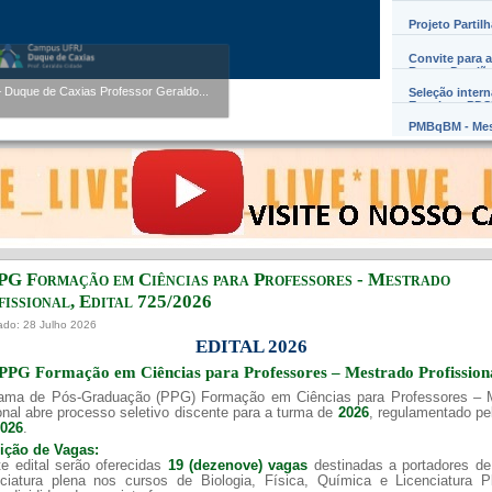
Projeto Partil
Convite para a
Barros Damião
Seleção inter
Exterior – PD
PMBqBM - Mes
uque de Caxias Professor Geraldo...
PG Formação em Ciências para Professores - Mestrado
issional, Edital ​725/202​6
ado: 28 Julho 2026
EDITAL 2026
PPG Formação em Ciências para Professores – Mestrado Profission
ama de Pós-Graduação (PPG) Formação em Ciências para Professores – 
onal abre processo seletivo discente para a turma de
2026
, regulamentado p
2026
.
uição de Vagas:
e edital serão oferecidas
19 (dezenove) vagas
destinadas a portadores de
nciatura plena nos cursos de Biologia, Física, Química e Licenciatura 