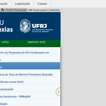
mação
Legislação
Canais
A-
»»
Fonte Reduzida
Pular para Conteúdo
UFRJ
MAPA DO SITE
tivo do Programa de Pós-Graduação em
emas (PpG Nanobiossistemas)
a
io
sa de Tese de Werner Florentino Brandão
vências neste 02/10
rogramação
lsa Sanduiche - PMBqBM
lidade