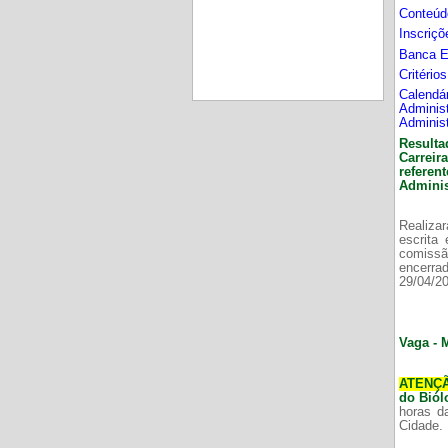
Conteúd
Inscriç
Banca 
Critério
Calend
Adminis
Adminis
Resulta
Carrei
refere
Adminis
Realizar
escrita
comissã
encerr
29/04/2
Vaga - 
ATENÇ
do Bió
horas d
Cidade.