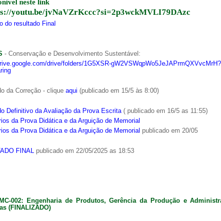
onível neste link
ps://youtu.be/jvNaVZrKccc?si=2p3wckMVLI79DAzc
 do resultado Final
S
- Conservação e Desenvolvimento Sustentável:
/drive.google.com/drive/folders/1G5XSR-gW2VSWqpWo5JeJAPrmQXVvcMrH?
ring
o da Correção - clique
aqui
(publicado em 15/5 às 8:00)
o Definitivo da Avaliação da Prova Escrita
( publicado em 16/5 as 11:55)
ios da Prova Didática e da Arguição de Memorial
ios da Prova Didática e da Arguição de Memorial
publicado em 20/05
ADO FINAL
publicado em 22/05/2025 as 18:53
MC-002: Engenharia de Produtos, Gerência da Produção e Administ
as (FINALIZADO)