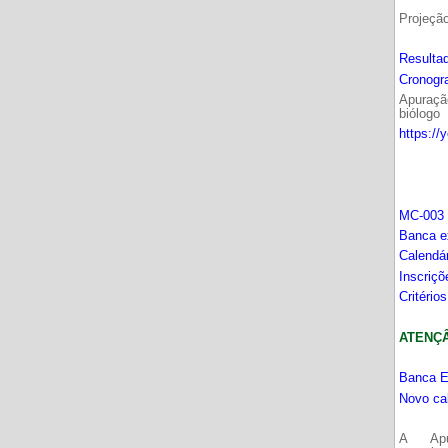
Projeçã
Resultad
Cronogr
Apuração
biólogo
https://
MC-003 
Banca e
Calendá
Inscriç
Critério
ATENÇÂO
Banca E
Novo ca
A Apu