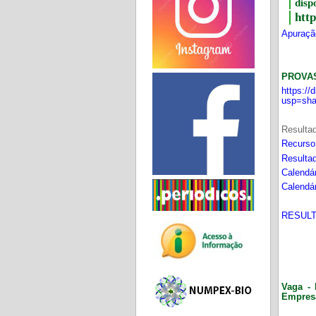
disp
htt
Apuração
PROVA
https:/
usp=sha
Resultad
Recurso
Resultad
Calendár
Calendár
RESULT
Vaga - 
Empres