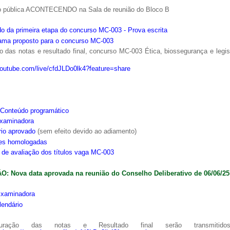
o pública ACONTECENDO na Sala de reunião do Bloco B
o da primeira etapa do concurso MC-003 - Prova escrita
ama proposto para o concurso MC-003
 das notas e resultado final, concurso MC-003 Ética, biossegurança e legi
youtube.com/live/cfdJLDo0lk4?feature=share
Conteúdo programático
xaminadora
rio aprovado
(sem efeito devido ao adiamento)
ões homologadas
s de avaliação dos títulos vaga MC-003
: Nova data aprovada na reunião do Conselho Deliberativo de 06/06/25
xaminadora
lendário
ração das notas e Resultado final serão transmitido