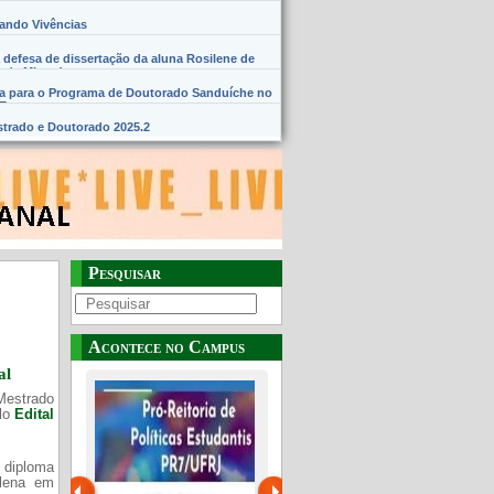
hando Vivências
 defesa de dissertação da aluna Rosilene de
 de Miranda
na para o Programa de Doutorado Sanduíche no
SE
trado e Doutorado 2025.2
Pesquisar
Acontece no Campus
al
Mestrado
elo
Edital
 diploma
Plena em