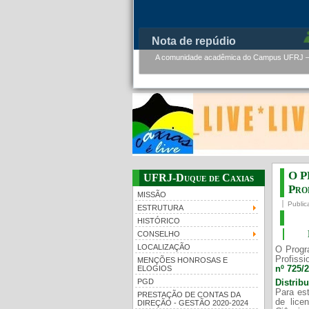
Nota de repúdio
A comunidade acadêmica do Campus UFRJ – D
O P
UFRJ-Duque de Caxias
Prof
MISSÃO
Public
ESTRUTURA
HISTÓRICO
CONSELHO
LOCALIZAÇÃO
O Progr
Profissi
MENÇÕES HONROSAS E
nº 725/
ELOGIOS
PGD
Distrib
Para est
PRESTAÇÃO DE CONTAS DA
de lice
DIREÇÃO - GESTÃO 2020-2024