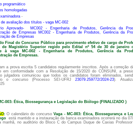
o programático
ões homologadas
Examinadora
-
s de avaliação dos títulos - vaga MC-002
ário Aprovado- MC002 - Engenharia de Produtos, Gerência da Pro
tração de Empresas MC002 - Engenharia de Produtos, Gerência da Pr
tração de Empresas
do Final do Concurso Público para provimento efetivo de cargo de Prof
ra de
Magistério Superior regido pelo Edital nº 54 de 30 de janeiro 
nte à vaga MC-002 -
Engenharia de Produtos, Gerência da Pro
tração de Empresas.
am a prova escrita 5 candidatos regularmente inscritos. Após a correção 
 e em conformidade com a Resolução de 15/2020 do CONSUNI, a presi
o julgadora comunicou que todos os candidatos foram eliminados, sen
ado o concurso (Processo SEI-UFRJ
23079.259772/2024-23
). Atuali
025
MC-003: Ética, Biossegurança e Legislação do Biólogo (FINALIZADO )
ÃO
:
O calendário do concurso
Vaga - MC-003: Ética, Biossegurança e Le
logo
está mantido e a instauração da banca examinadora ocorrerá no dia 07
a manhã, no auditório do Bloco C do Campus Duque de Caxias Professor