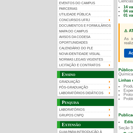
Ciências
EVENTOS DO CAMPUS
14 v
PARCERIAS
04 v
UTILIDADE PÚBLICA
01 v
CONCURSOS UFRJ
DOCUMENTOS E FORMULÁRIOS
⚠️ A
MAPA DO CAMPUS
UFRJ 100 anos
AVISOS DA CODESA
As i
OPORTUNIDADES
reali
CALENDÁRIO DO PLE
Ac
NOVA IDENTIDADE VISUAL
NORMAS LEGAIS VIGENTES
LICITAÇÃO E CONTRATOS
Público
Ensino
Química
Linhas 
GRADUAÇÃO
Produ
PÓS-GRADUAÇÃO
Exper
LABORATÓRIOS DIDÁTICOS
Proto
Prob
Pesquisa
LABORATÓRIOS
Publica
GRUPOS CNPQ
Edit
Extensão
Seção 3
GUIA PARA INTRODUÇÃO À