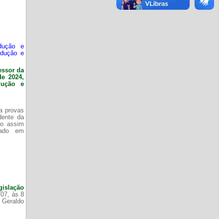
dução e
odução e
essor da
de 2024,
dução e
da provas
dente da
do assim
zado em
gislação
/07, às 8
 Geraldo