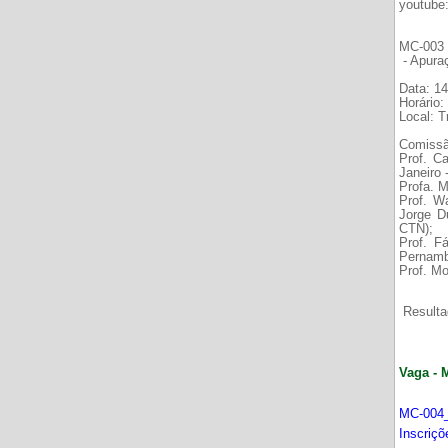
youtube
MC-003 É
- Apura
Data: 14
Horário:
Local: 
Comissã
Prof. C
Janeiro
Profa. M
Prof. W
Jorge D
CTN);
Prof. F
Pernamb
Prof. Mo
Resultad
Vaga - 
MC-004_
Inscriç