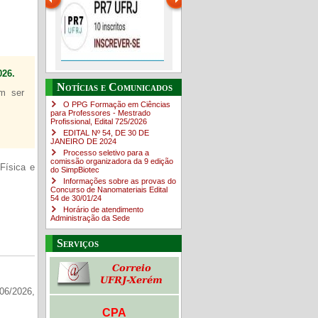
26.
ráticas
PR-7 Canal Youtube
O Campus em Números
Guia do estudante
Notícias e Comunicados
em ser
O PPG Formação em Ciências
https://www.youtube.com/channel/UC46BbEKCwNCdJvi4sNpOf3w
para Professores - Mestrado
Profissional, Edital ​725/202​6
EDITAL Nº 54, DE 30 DE
JANEIRO DE 2024
Processo seletivo para a
comissão organizadora da 9 edição
Física e
do SimpBiotec
Informações sobre as provas do
Concurso de Nanomateriais Edital
54 de 30/01/24
Horário de atendimento
Administração da Sede
Serviços
06/2026,
CPA