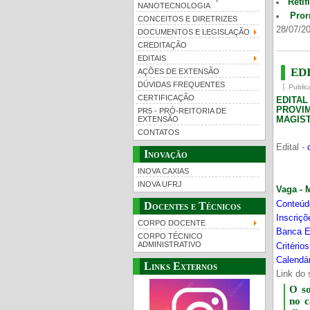
Retif
NANOTECNOLOGIA
Pror
CONCEITOS E DIRETRIZES
28/07/20
DOCUMENTOS E LEGISLAÇÃO
CREDITAÇÃO
EDITAIS
EDI
AÇÕES DE EXTENSÃO
DÚVIDAS FREQUENTES
Public
CERTIFICAÇÃO
EDITA
PROVI
PR5 - PRÓ-REITORIA DE
MAGIST
EXTENSÃO
CONTATOS
Edital -
Inovação
INOVA CAXIAS
INOVA UFRJ
Vaga - 
Conteúd
Docentes e Técnicos
Inscriç
CORPO DOCENTE
Banca E
CORPO TÉCNICO
ADMINISTRATIVO
Critério
Calendár
Links Externos
Link do 
O s
no 