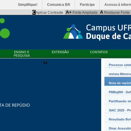
Simplifique!
Comunica BR
Participe
Acesso à infor
C
A+
A
Aplicar Contraste
Fonte Ampliada
Restaurar Fonte
Werner Florentino Brandão
ENSINO E
EXTENSÃO
CONTATOS
PESQUISA
entino Brandão A...
Processo sele
Nanobiossist
revista Minerv
Nota de repúd
PMBqBM - Defe
Partilhando vi
SIAC 2025 - P
Resultado Bo
Dirac Acessibi